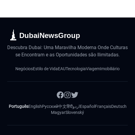
DubaiNewsGroup
Descubra Dubai: Uma Maravilha Moderna Onde Culturas
se Encontram e as Oportunidades são Ilimitadas.
Negócios
Estilo de Vida
EAU
Tecnologia
Viagem
Imobiliário
Português
English
Русский
中文
हिंदी
اردو
Español
Français
Deutsch
Magyar
Slovenský