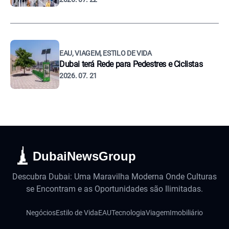
EAU, VIAGEM, ESTILO DE VIDA
Dubai terá Rede para Pedestres e Ciclistas
2026. 07. 21
DubaiNewsGroup
Descubra Dubai: Uma Maravilha Moderna Onde Culturas
se Encontram e as Oportunidades são Ilimitadas.
Negócios
Estilo de Vida
EAU
Tecnologia
Viagem
Imobiliário