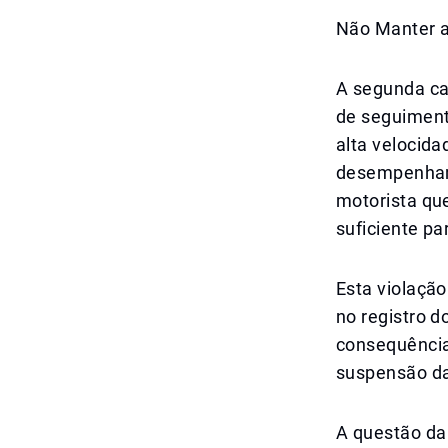
Não Manter a
A segunda ca
de seguiment
alta velocida
desempenham u
motorista qu
suficiente par
Esta violaçã
no registro d
consequências
suspensão da
A questão da