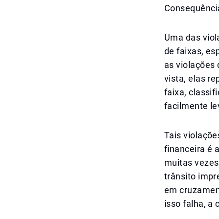
Consequência
Uma das viola
de faixas, e
as violações 
vista, elas r
faixa, class
facilmente le
Tais violaçõ
financeira é 
muitas vezes
trânsito impr
em cruzament
isso falha, 