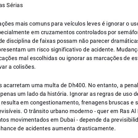
s Sérias
ções mais comuns para veículos leves é ignorar o uso
specialmente em cruzamentos controlados por semáfo
de disciplina de faixas possam não parecer dramática
epresentam um risco significativo de acidente. Mudanç
ificações mal escolhidas ou ignorar as marcações de 
var a colisões.
es acarretam uma multa de Dh400. No entanto, a pena
apenas um lado da história. Ignorar as regras de uso d
 resulta em congestionamento, frenagens bruscas e s
evisíveis. O trânsito urbano moderno - quer em Ras A
os movimentados em Dubai - depende da previsibili
a chance de acidentes aumenta drasticamente.