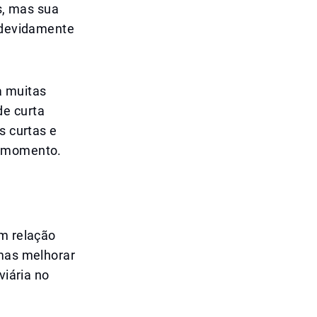
, mas sua
r devidamente
a muitas
de curta
s curtas e
r momento.
em relação
 mas melhorar
viária no