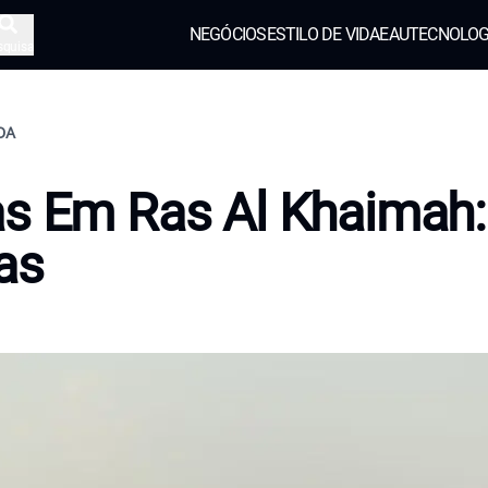
NEGÓCIOS
ESTILO DE VIDA
EAU
TECNOLOG
squisa
IDA
s Em Ras Al Khaimah:
as