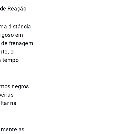
 de Reação
ma distância
rigoso em
a de frenagem
nte, o
m tempo
ntos negros
sérias
ltar na
camente as