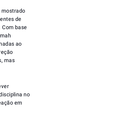
m mostrado
tentes de
s. Com base
aimah
onadas ao
reção
s, mas
ever
isciplina no
reação em