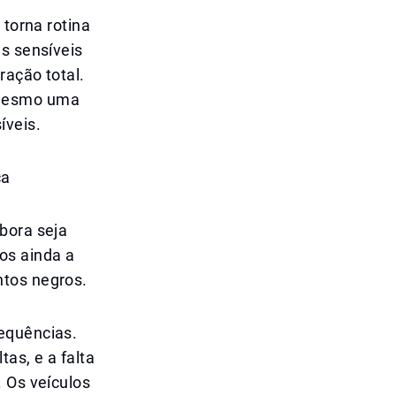
 torna rotina
as sensíveis
ração total.
 mesmo uma
íveis.
ca
bora seja
os ainda a
ntos negros.
equências.
as, e a falta
. Os veículos