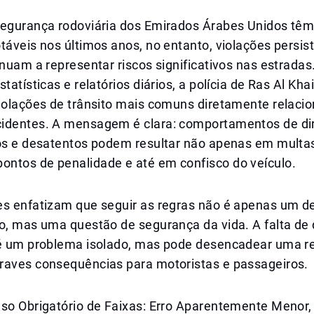
segurança rodoviária dos Emirados Árabes Unidos tê
táveis nos últimos anos, no entanto, violações persis
inuam a representar riscos significativos nas estrada
statísticas e relatórios diários, a polícia de Ras Al Kh
violações de trânsito mais comuns diretamente relaci
identes. A mensagem é clara: comportamentos de di
dos e desatentos podem resultar não apenas em multa
ntos de penalidade e até em confisco do veículo.
es enfatizam que seguir as regras não é apenas um d
o, mas uma questão de segurança da vida. A falta de d
 é um problema isolado, mas pode desencadear uma 
raves consequências para motoristas e passageiros.
Uso Obrigatório de Faixas: Erro Aparentemente Menor,