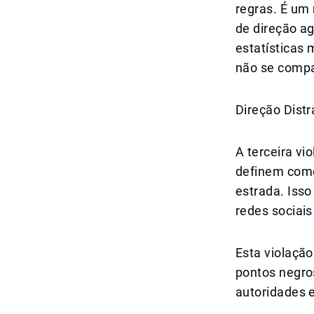
regras. É um 
de direção ag
estatísticas
não se compa
Direção Dist
A terceira vi
definem como
estrada. Isso
redes sociais
Esta violaçã
pontos negros
autoridades 