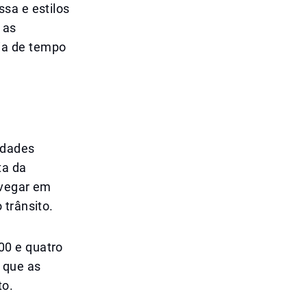
sa e estilos
 as
ia de tempo
idades
ta da
avegar em
 trânsito.
00 e quatro
 que as
to.