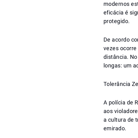
modernos est
eficácia é si
protegido.
De acordo co
vezes ocorre
distância. No
longas: um a
Tolerância Z
A polícia de 
aos violadore
a cultura de 
emirado.