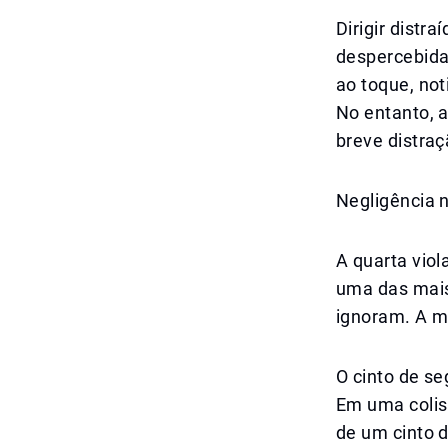
Dirigir distr
despercebida.
ao toque, not
No entanto, 
breve distraç
Negligência 
A quarta viol
uma das mais
ignoram. A m
O cinto de s
Em uma colisã
de um cinto d