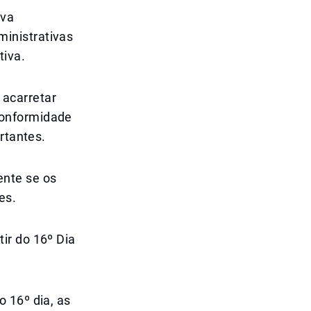
iva
inistrativas
tiva.
acarretar
conformidade
rtantes.
ente se os
es.
ir do 16º Dia
 16º dia, as