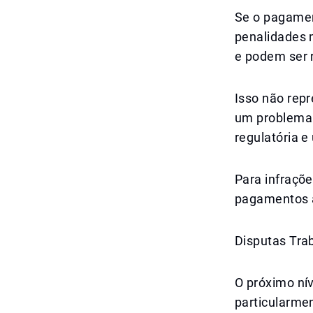
Se o pagament
penalidades 
e podem ser r
Isso não rep
um problema 
regulatória e
Para infraçõ
pagamentos a
Disputas Tra
O próximo ní
particularmen