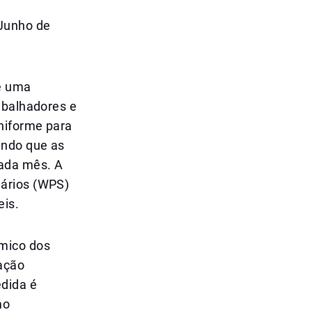
 Junho de
de uma
abalhadores e
uniforme para
indo que as
cada mês. A
lários (WPS)
eis.
mico dos
ação
dida é
mo