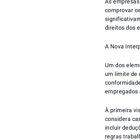
As empresas 
comprovar os
significativa
direitos dos
A Nova Inter
Um dos eleme
um limite de
conformidade
empregados a
À primeira v
considera ca
incluir deduç
regras trabal