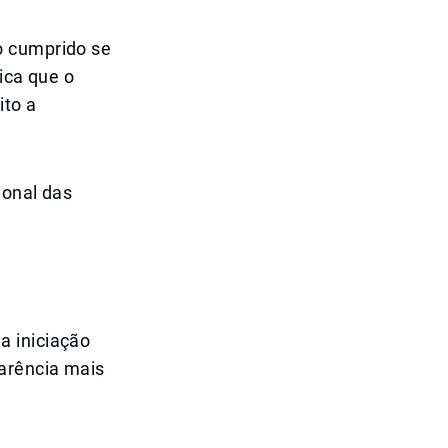
o cumprido se
ica que o
ito a
ional das
a iniciação
carência mais