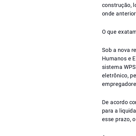
construção, l
onde anterio
O que exatam
Sob a nova r
Humanos e Em
sistema WPS 
eletrônico, 
empregadores
De acordo co
para a liquid
esse prazo, 