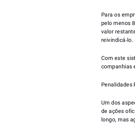
Para os empr
pelo menos 85
valor restant
reivindicá-lo.
Com este sist
companhias e
Penalidades 
Um dos aspec
de ações ofi
longo, mas a