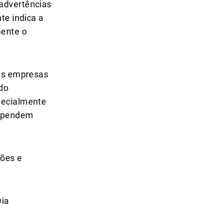
advertências
te indica a
mente o
 As empresas
do
pecialmente
dependem
ções e
Dia