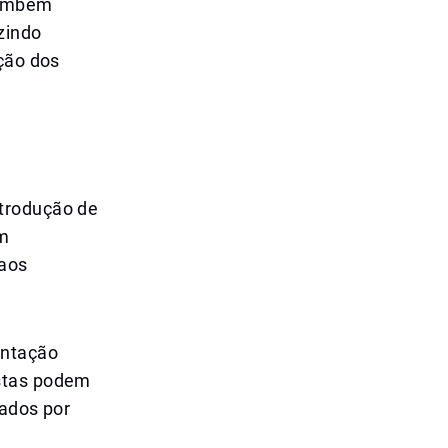
também
zindo
eção dos
ntrodução de
em
 aos
entação
Estas podem
tados por