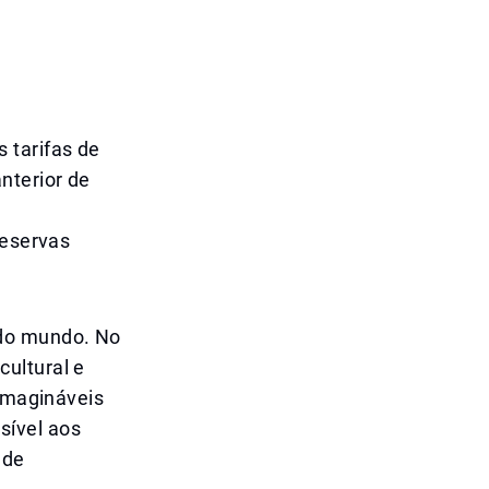
 tarifas de
nterior de
s
reservas
 do mundo. No
ultural e
nimagináveis
sível aos
 de