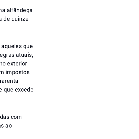
 na alfândega
a de quinze
a aqueles que
egras atuais,
no exterior
em impostos
uarenta
e que excede
zidas com
as ao