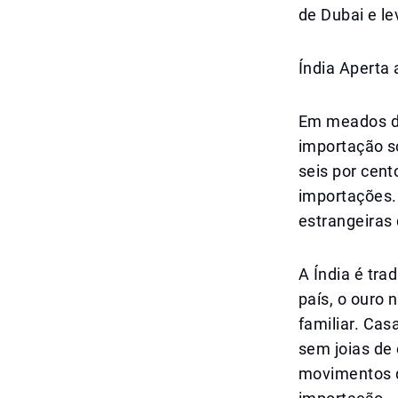
de Dubai e le
Índia Aperta
Em meados de
importação so
seis por cent
importações. 
estrangeiras 
A Índia é tr
país, o ouro
familiar. Cas
sem joias de
movimentos d