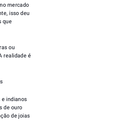
s no mercado
te, isso deu
s que
ras ou
A realidade é
os
 e indianos
s de ouro
ção de joias