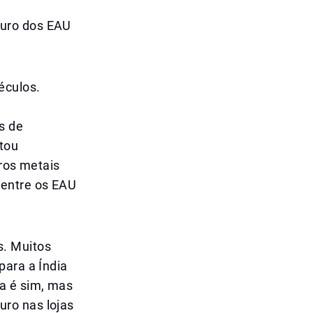
Ouro dos EAU
éculos.
s de
tou
tros metais
 entre os EAU
. Muitos
para a Índia
a é sim, mas
ro nas lojas