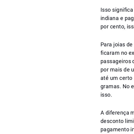
Isso signific
indiana e pag
por cento, is
Para joias de
ficaram no ex
passageiros 
por mais de 
até um certo 
gramas. No e
isso.
A diferença 
desconto lim
pagamento in