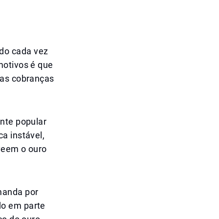
do cada vez
motivos é que
 as cobranças
ente popular
a instável,
veem o ouro
manda por
do em parte