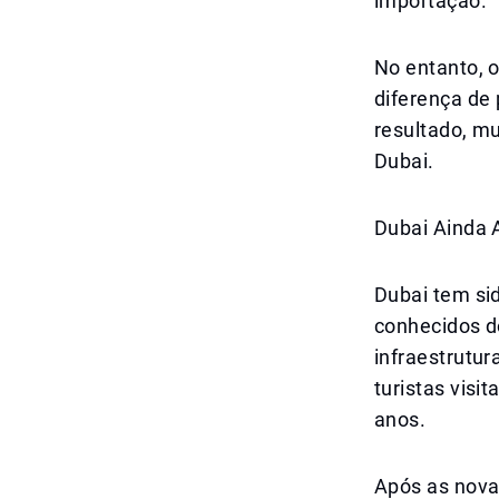
importação.
No entanto, o
diferença de
resultado, m
Dubai.
Dubai Ainda 
Dubai tem si
conhecidos d
infraestrutu
turistas visi
anos.
Após as novas