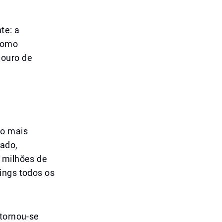
te: a
 Como
 ouro de
ro mais
rado,
, milhões de
ings todos os
 tornou-se