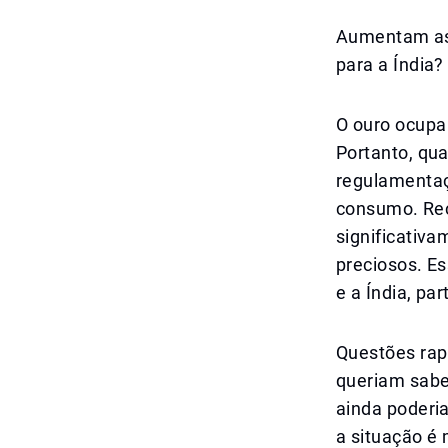
Aumentam as 
para a Índia?
O ouro ocupa 
Portanto, qu
regulamentaç
consumo. Rec
significativa
preciosos. E
e a Índia, pa
Questões rap
queriam saber
ainda poderi
a situação é