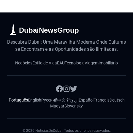
DubaiNewsGroup
Descubra Dubai: Uma Maravilha Moderna Onde Culturas
se Encontram e as Oportunidades são Ilimitadas.
Negócios
Estilo de Vida
EAU
Tecnologia
Viagem
Imobiliário
Português
English
Русский
中文
हिंदी
اردو
Español
Français
Deutsch
Magyar
Slovenský
©
2026
NotíciasDeDubai. Todos os direitos reservados.