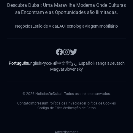
Descubra Dubai: Uma Maravilha Moderna Onde Culturas
se Encontram e as Oportunidades são Ilimitadas.
Negócios
Estilo de Vida
EAU
Tecnologia
Viagem
Imobiliário
Português
English
Русский
中文
हिंदी
اردو
Español
Français
Deutsch
Magyar
Slovenský
©
2026
NotíciasDeDubai. Todos os direitos reservados.
Contato
Impressum
Política de Privacidade
Política de Cookies
Código de Ética
Verificação de Fatos
Advertisement: