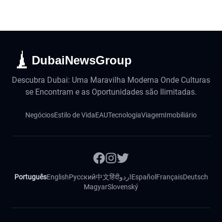
DubaiNewsGroup
Descubra Dubai: Uma Maravilha Moderna Onde Culturas
se Encontram e as Oportunidades são Ilimitadas.
Negócios
Estilo de Vida
EAU
Tecnologia
Viagem
Imobiliário
Português
English
Русский
中文
हिंदी
اردو
Español
Français
Deutsch
Magyar
Slovenský