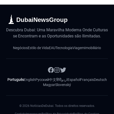
DubaiNewsGroup
Descubra Dubai: Uma Maravilha Moderna Onde Culturas
se Encontram e as Oportunidades são Ilimitadas.
Negócios
Estilo de Vida
EAU
Tecnologia
Viagem
Imobiliário
Português
English
Русский
中文
हिंदी
اردو
Español
Français
Deutsch
Magyar
Slovenský
©
2026
NotíciasDeDubai. Todos os direitos reservados.