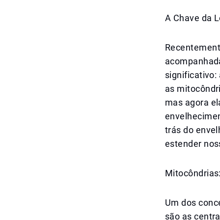
A Chave da L
Recentemente
acompanhada
significativo
as mitocôndr
mas agora el
envelhecimen
trás do enve
estender nos
Mitocôndrias:
Um dos conce
são as centra