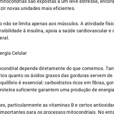
 mitocôndrias são expostas a um leve estresse, encor
zir novas unidades mais eficientes.
 não se limita apenas aos músculos. A atividade físic
sibilidade à insulina, apoia a saúde cardiovascular e 
eral.
ergia Celular
ocondrial depende diretamente do que comemos. Tant
atos quanto os ácidos graxos das gorduras servem de
equilíbrio é essencial: carboidratos ricos em fibras, go
proteína suficiente garantem uma produção de energia
es, particularmente as vitaminas B e certos antioxida
mportantes para os processos mitocondriais. No enta