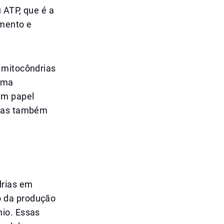
 ATP, que é a
amento e
 mitocôndrias
tema
um papel
 mas também
drias em
o da produção
nio. Essas