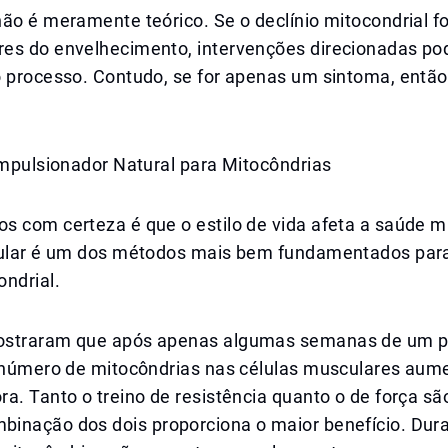
ão é meramente teórico. Se o declínio mitocondrial f
es do envelhecimento, intervenções direcionadas po
o processo. Contudo, se for apenas um sintoma, então
Impulsionador Natural para Mitocôndrias
 com certeza é que o estilo de vida afeta a saúde mi
gular é um dos métodos mais bem fundamentados par
ndrial.
ostraram que após apenas algumas semanas de um 
o número de mitocôndrias nas células musculares aum
a. Tanto o treino de resistência quanto o de força sã
inação dos dois proporciona o maior benefício. Dur