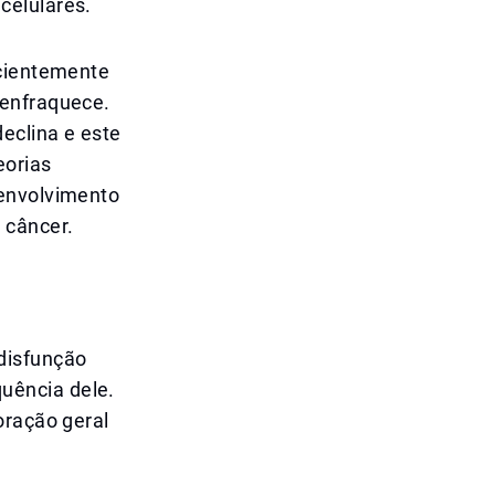
celulares.
icientemente
 enfraquece.
eclina e este
eorias
senvolvimento
 câncer.
disfunção
uência dele.
oração geral