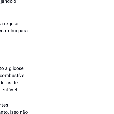
ajando o
a regular
contribui para
o a glicose
 combustível
rduras de
 estável.
ntes,
nto, isso não