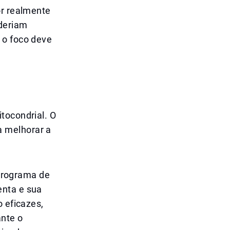
or realmente
deriam
 o foco deve
tocondrial. O
a melhorar a
programa de
enta e sua
o eficazes,
ante o