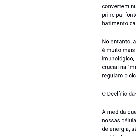
convertem nut
principal fo
batimento ca
No entanto, 
é muito mais
imunológico,
crucial na "
regulam o cic
O Declínio d
À medida que
nossas célul
de energia, 