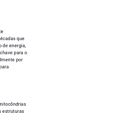
te
á décadas que
 de energia,
 chave para o
almente por
para
mitocôndrias
s estruturas