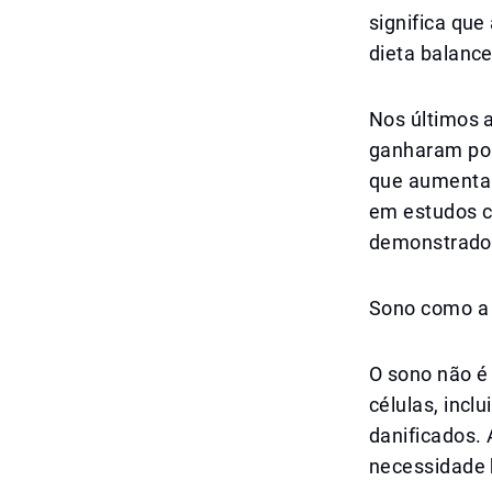
significa qu
dieta balanc
Nos últimos a
ganharam popu
que aumentam
em estudos co
demonstrado
Sono como a
O sono não é
células, inc
danificados. 
necessidade 