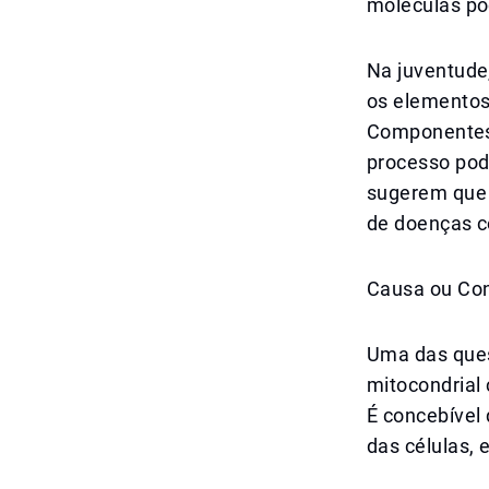
moléculas po
Na juventude
os elementos
Componentes 
processo pode
sugerem que 
de doenças c
Causa ou Co
Uma das ques
mitocondrial
É concebível 
das células, 