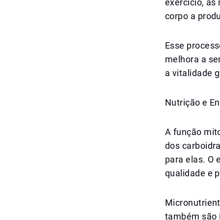
exercício, as
corpo a produ
Esse processo
melhora a sen
a vitalidade g
Nutrição e En
A função mit
dos carboidr
para elas. O 
qualidade e 
Micronutrient
também são i