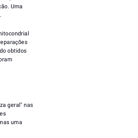
ução. Uma
.
itocondrial
preparações
do obtidos
foram
za geral" nas
tes
, mas uma