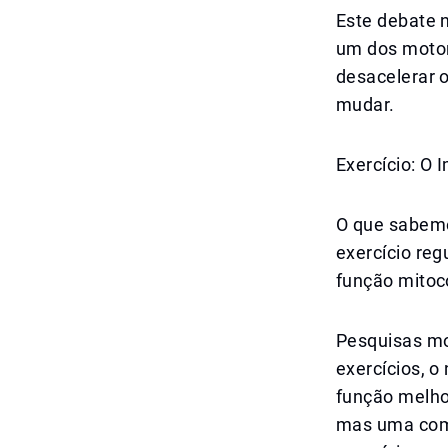
Este debate n
um dos motor
desacelerar 
mudar.
Exercício: O 
O que sabemos
exercício re
função mitoco
Pesquisas m
exercícios, 
função melhor
mas uma comb