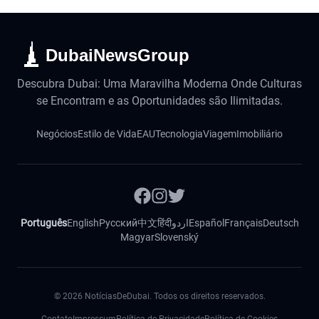
DubaiNewsGroup
Descubra Dubai: Uma Maravilha Moderna Onde Culturas
se Encontram e as Oportunidades são Ilimitadas.
Negócios
Estilo de Vida
EAU
Tecnologia
Viagem
Imobiliário
Português
English
Русский
中文
हिंदी
اردو
Español
Français
Deutsch
Magyar
Slovenský
©
2026
NotíciasDeDubai. Todos os direitos reservados.