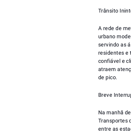
Trânsito Ini
A rede de met
urbano moder
servindo as 
residentes e
confiável e 
atraem atençã
de pico.
Breve Interr
Na manhã de 
Transportes d
entre as est