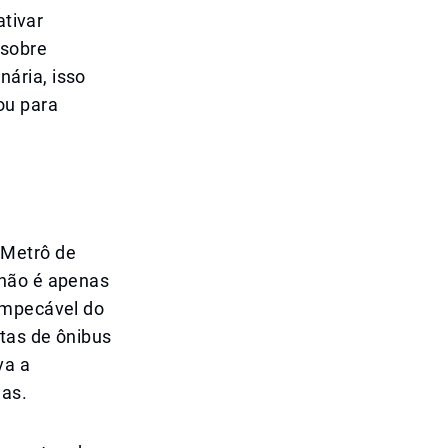
ativar
 sobre
ária, isso
ou para
 Metrô de
 não é apenas
impecável do
tas de ônibus
va a
das.