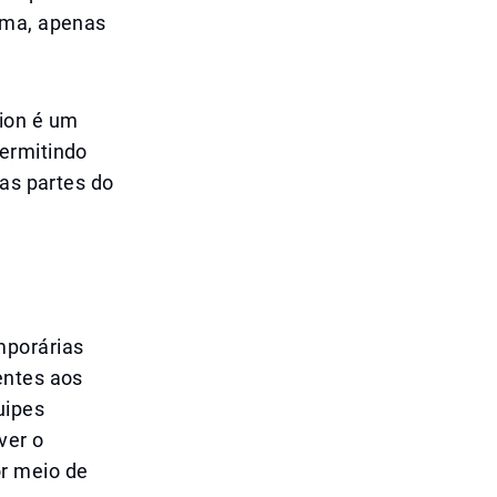
ema, apenas
nion é um
permitindo
ras partes do
mporárias
entes aos
uipes
ver o
r meio de