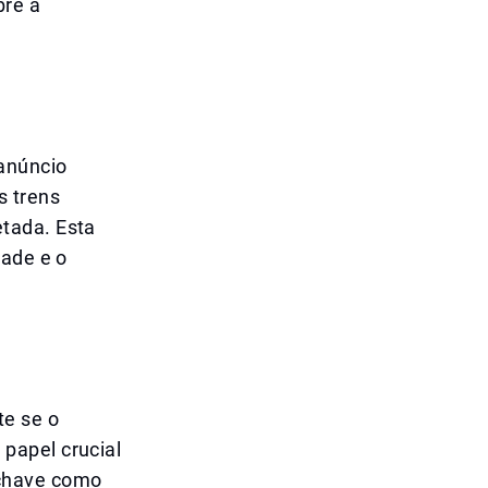
bre a
 anúncio
s trens
tada. Esta
dade e o
te se o
papel crucial
 chave como