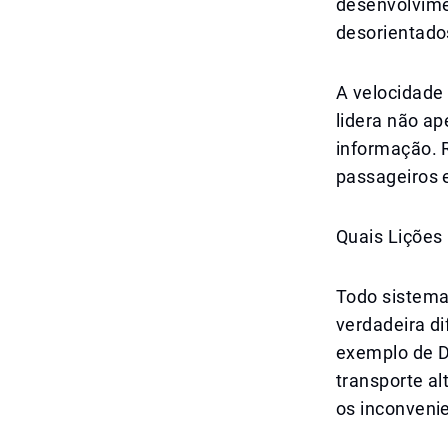
desenvolvime
desorientado
A velocidade
lidera não a
informação. 
passageiros 
Quais Lições
Todo sistema
verdadeira d
exemplo de D
transporte a
os inconveni