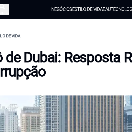
NEGÓCIOS
ESTILO DE VIDA
EAU
TECNOLOG
squisa
ILO DE VIDA
 de Dubai: Resposta 
errupção