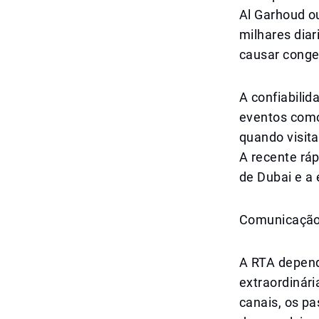
Al Garhoud o
milhares dia
causar conge
A confiabili
eventos como
quando visit
A recente ráp
de Dubai e a 
Comunicação 
A RTA depend
extraordinári
canais, os p