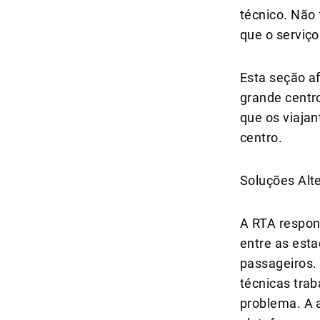
técnico. Não
que o serviç
Esta seção a
grande centr
que os viajan
centro.
Soluções Alt
A RTA respon
entre as est
passageiros.
técnicas tra
problema. A 