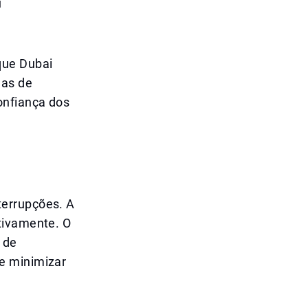
u
que Dubai
mas de
onfiança dos
terrupções. A
tivamente. O
 de
e minimizar