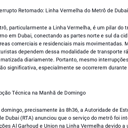
nterrupto Retomado: Linha Vermelha do Metrô de Duba
rô, particularmente a Linha Vermelha, é um pilar do 
no em Dubai, conectando as partes norte e sul da ci
áreas comerciais e residenciais mais movimentadas. M
 turistas dependem dessa modalidade de transporte rá
climatizada diariamente. Portanto, mesmo interrupçõ
o significativa, especialmente se ocorrerem durante 
upção Técnica na Manhã de Domingo
domingo, precisamente às 8h36, a Autoridade de Est
e Dubai (RTA) anunciou que o serviço do metrô foi in
ações Al Garhoud e Union na Linha Vermelha devido a