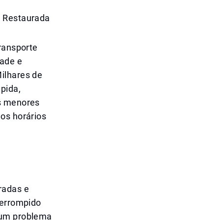
i Restaurada
transporte
dade e
ilhares de
pida,
es menores
os horários
radas e
terrompido
 um problema