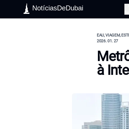
NotíciasDeDubai
Pe
EAU, VIAGEM, EST
2026. 01. 27
Metrô
à Int