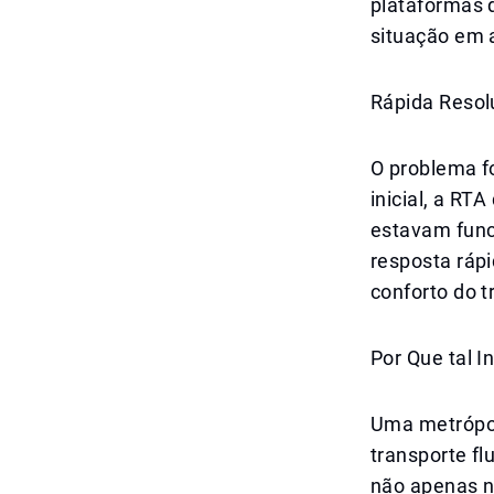
plataformas 
situação em
Rápida Resol
O problema f
inicial, a RT
estavam func
resposta rápi
conforto do t
Por Que tal 
Uma metrópol
transporte f
não apenas 