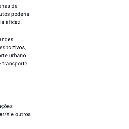
enas de
utos poderia
a eficaz.
randes
esportivos,
rte urbano.
e transporte
uações
ter/X e outros