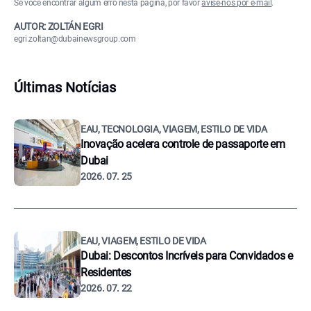
Se você encontrar algum erro nesta página, por favor
avise-nos por e-mail
.
AUTOR: ZOLTÁN EGRI
egri.zoltan@dubainewsgroup.com
Últimas Notícias
EAU, TECNOLOGIA, VIAGEM, ESTILO DE VIDA
Inovação acelera controle de passaporte em
Dubai
2026. 07. 25
EAU, VIAGEM, ESTILO DE VIDA
Dubai: Descontos Incríveis para Convidados e
Residentes
2026. 07. 22