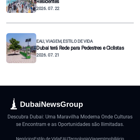
Residentes
2026. 07. 22
EAU, VIAGEM, ESTILO DE VIDA
Dubai terá Rede para Pedestres e Ciclistas
2026. 07. 21
DubaiNewsGroup
Descubra Dubai: Uma Maravilha Moderna Onde Culturas
se Encontram e as Oportunidades são Ilimitadas.
Negócios
Estilo de Vida
EAU
Tecnologia
Viagem
Imobiliário