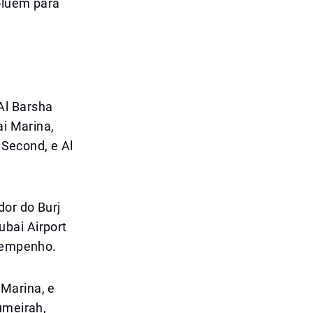
oluem para
Al Barsha
ai Marina,
 Second, e Al
dor do Burj
bai Airport
esempenho.
 Marina, e
umeirah,