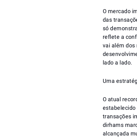
O mercado imo
das transaçõ
só demonstra
reflete a con
vai além dos
desenvolvime
lado a lado.
Uma estratég
O atual recor
estabelecido 
transações im
dirhams marc
alcançada mu