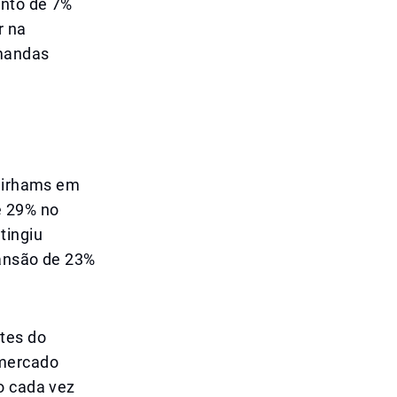
ento de 7%
r na
emandas
 dirhams em
e 29% no
tingiu
pansão de 23%
tes do
 mercado
o cada vez