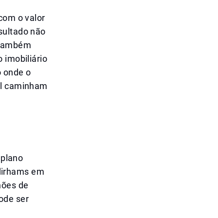
com o valor
sultado não
o também
 imobiliário
 onde o
ial caminham
 plano
e dirhams em
hões de
ode ser