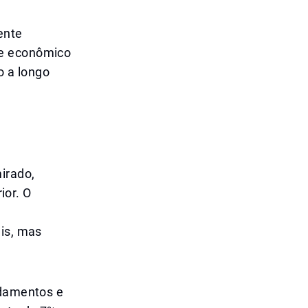
ente
te econômico
o a longo
irado,
or. O
ais, mas
ndamentos e