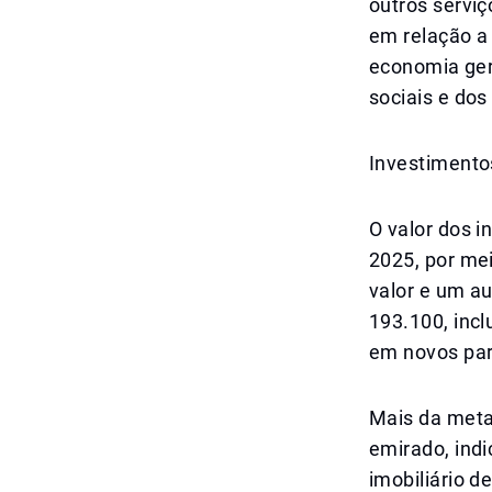
outros servi
em relação a
economia ger
sociais e dos
Investimento
O valor dos i
2025, por me
valor e um a
193.100, inc
em novos par
Mais da meta
emirado, ind
imobiliário d