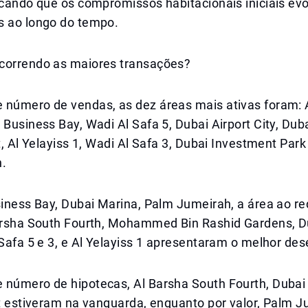
icando que os compromissos habitacionais iniciais ev
s ao longo do tempo.
correndo as maiores transações?
 número de vendas, as dez áreas mais ativas foram: 
 Business Bay, Wadi Al Safa 5, Dubai Airport City, Dub
st, Al Yelayiss 1, Wadi Al Safa 3, Dubai Investment Park
h.
siness Bay, Dubai Marina, Palm Jumeirah, a área ao re
Barsha South Fourth, Mohammed Bin Rashid Gardens, Du
 Safa 5 e 3, e Al Yelayiss 1 apresentaram o melhor d
 número de hipotecas, Al Barsha South Fourth, Dubai
st estiveram na vanguarda, enquanto por valor, Palm J