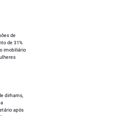
hões de
nto de 31%
 imobiliário
ulheres
de dirhams,
ca
etário após