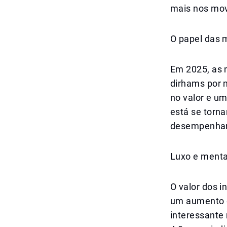
mais nos mo
O papel das 
Em 2025, as 
dirhams por 
no valor e u
está se torn
desempenhand
Luxo e menta
O valor dos i
um aumento d
interessante