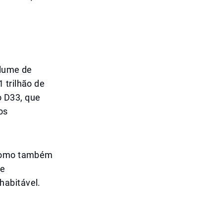
olume de
 trilhão de
o D33, que
os
, como também
 e
habitável.