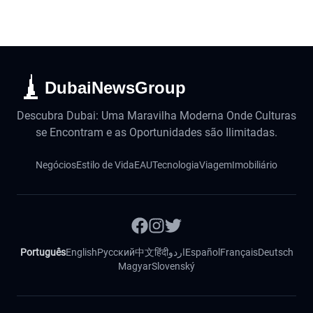
DubaiNewsGroup
Descubra Dubai: Uma Maravilha Moderna Onde Culturas
se Encontram e as Oportunidades são Ilimitadas.
Negócios
Estilo de Vida
EAU
Tecnologia
Viagem
Imobiliário
Português
English
Русский
中文
हिंदी
اردو
Español
Français
Deutsch
Magyar
Slovenský