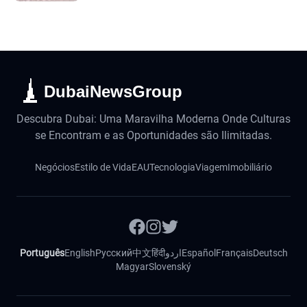
DubaiNewsGroup
Descubra Dubai: Uma Maravilha Moderna Onde Culturas
se Encontram e as Oportunidades são Ilimitadas.
Negócios
Estilo de Vida
EAU
Tecnologia
Viagem
Imobiliário
Português
English
Русский
中文
हिंदी
اردو
Español
Français
Deutsch
Magyar
Slovenský