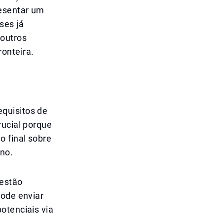
resentar um
ses já
 outros
onteira.
quisitos de
rucial porque
 final sobre
ino.
 estão
pode enviar
otenciais via