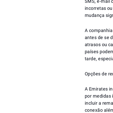
SMS, e-mail o
incorretas o
mudança signi
A companhia 
antes de se d
atrasos ou c
países podem
tarde, espec
Opções de re
A Emirates i
por medidas 
incluir a rem
conexão além