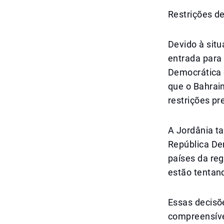
Restrições de
Devido à sit
entrada para 
Democrática 
que o Bahrain
restrições pr
A Jordânia ta
República De
países da re
estão tentand
Essas decisõ
compreensíve