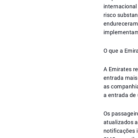
internaciona
risco substan
endureceram 
implementam 
O que a Emira
A Emirates r
entrada mais 
as companhia
a entrada de 
Os passageir
atualizados a
notificações 