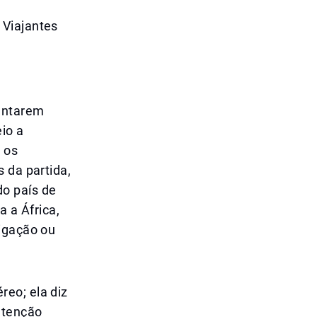
 Viajantes
mentarem
io a
 os
 da partida,
o país de
a a África,
ligação ou
eo; ela diz
atenção