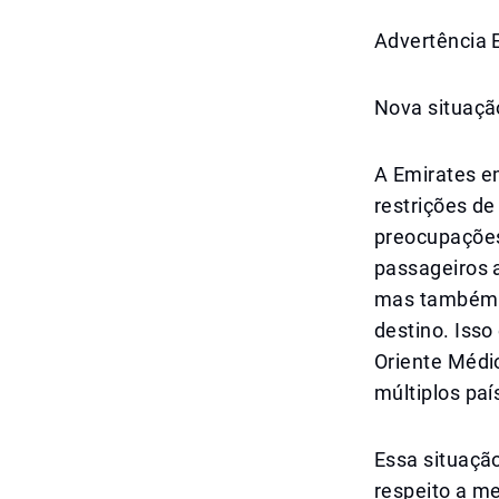
Advertência 
Nova situaçã
A Emirates e
restrições d
preocupações
passageiros a
mas também a
destino. Isso
Oriente Médi
múltiplos paí
Essa situaçã
respeito a m