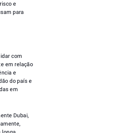
risco e
 usam para
lidar com
te em relação
ência e
dão do país e
adas em
mente Dubai,
riamente,
e longa