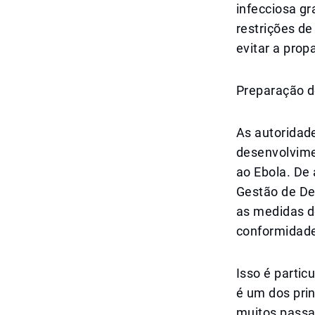
infecciosa gr
restrições d
evitar a prop
Preparação d
As autoridad
desenvolvime
ao Ebola. De
Gestão de Des
as medidas d
conformidade
Isso é partic
é um dos prin
muitos passa