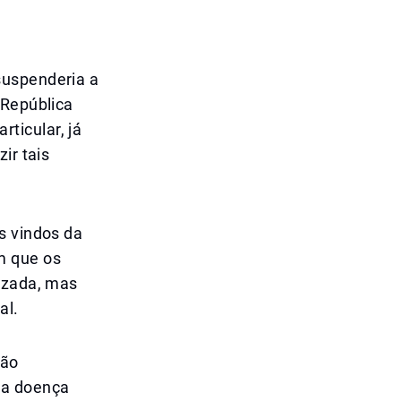
suspenderia a
 República
ticular, já
ir tais
s vindos da
m que os
lizada, mas
al.
são
ma doença