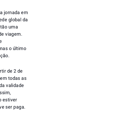
 a jornada em
ede global da
ntão uma
 de viagem.
e
nas o último
ação.
tir de 2 de
 em todas as
 da validade
Assim,
 estiver
eve ser paga.