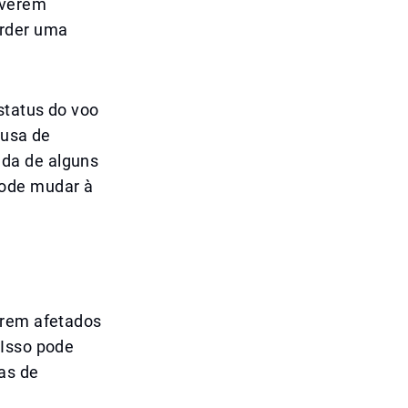
iverem
erder uma
status do voo
ausa de
da de alguns
pode mudar à
orem afetados
 Isso pode
das de