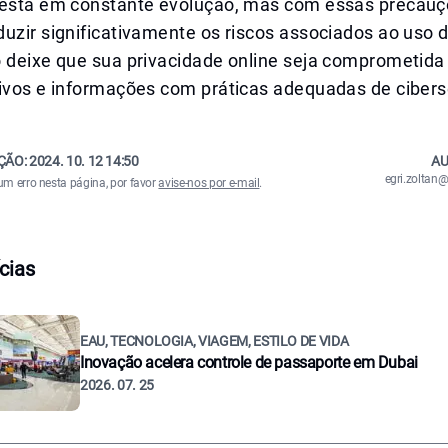
 está em constante evolução, mas com essas precauç
uzir significativamente os riscos associados ao uso 
 deixe que sua privacidade online seja comprometida 
tivos e informações com práticas adequadas de ciber
ÇÃO:
2024. 10. 12 14:50
AU
egri.zolta
um erro nesta página, por favor
avise-nos por e-mail
.
cias
EAU, TECNOLOGIA, VIAGEM, ESTILO DE VIDA
Inovação acelera controle de passaporte em Dubai
2026. 07. 25