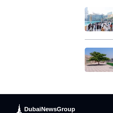
DubaiNewsGroup