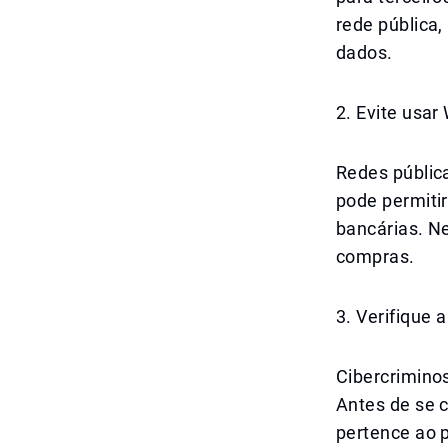
rede pública
dados.
2. Evite usar
Redes públic
pode permiti
bancárias. N
compras.
3. Verifique 
Cibercrimino
Antes de se c
pertence ao p