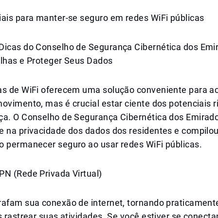
iais para manter-se seguro em redes WiFi públicas
Dicas do Conselho de Segurança Cibernética dos Emi
ilhas e Proteger Seus Dados
as de WiFi oferecem uma solução conveniente para a
ovimento, mas é crucial estar ciente dos potenciais r
ça. O Conselho de Segurança Cibernética dos Emirad
e na privacidade dos dados dos residentes e compilo
o permanecer seguro ao usar redes WiFi públicas.
PN (Rede Privada Virtual)
rafam sua conexão de internet, tornando praticament
s rastrear suas atividades. Se você estiver se conect