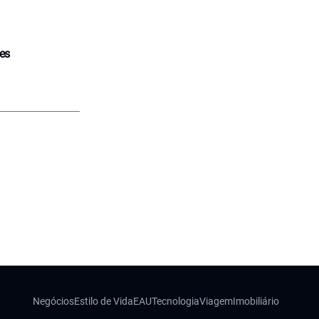
tes
Negócios
Estilo de Vida
EAU
Tecnologia
Viagem
Imobiliário