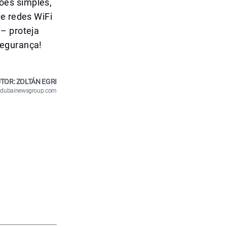
ões simples,
de redes WiFi
– proteja
segurança!
TOR: ZOLTÁN EGRI
n@dubainewsgroup.com