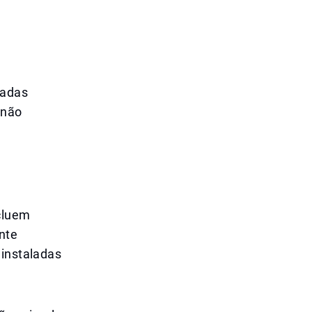
sadas
 não
ncluem
nte
 instaladas