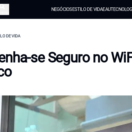
NEGÓCIOS
ESTILO DE VIDA
EAU
TECNOLOG
squisa
ILO DE VIDA
nha-se Seguro no WiF
co