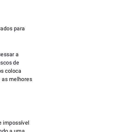
rados para
cessar a
iscos de
os coloca
u as melhores
e impossível
ando a uma