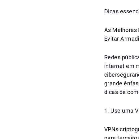
Dicas essenc
As Melhores 
Evitar Armad
Redes públic
internet em m
ciberseguran
grande ênfas
dicas de com
1. Use uma V
VPNs criptog
para terceiro