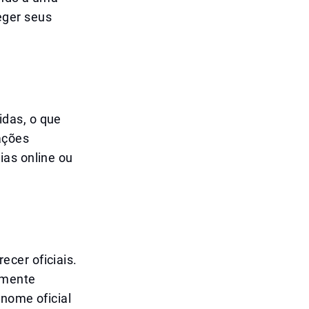
eger seus
das, o que
ações
ias online ou
cer oficiais.
almente
 nome oficial