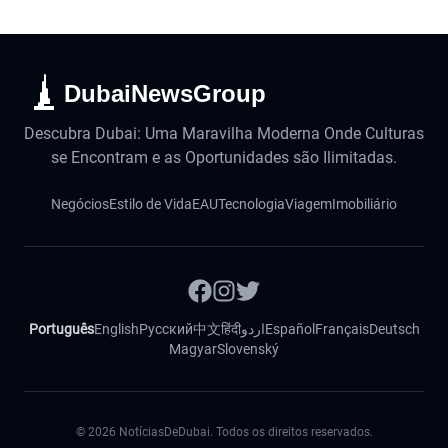
DubaiNewsGroup
Descubra Dubai: Uma Maravilha Moderna Onde Culturas
se Encontram e as Oportunidades são Ilimitadas.
Negócios
Estilo de Vida
EAU
Tecnologia
Viagem
Imobiliário
Português
English
Русский
中文
हिंदी
اردو
Español
Français
Deutsch
Magyar
Slovenský
©
2026
NotíciasDeDubai. Todos os direitos reservados.