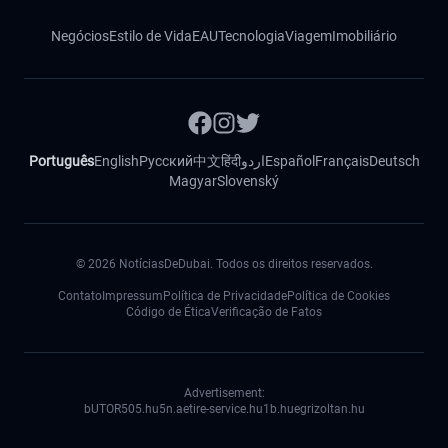
Negócios
Estilo de Vida
EAU
Tecnologia
Viagem
Imobiliário
Português
English
Русский
中文
हिंदी
اردو
Español
Français
Deutsch
Magyar
Slovenský
©
2026
NotíciasDeDubai. Todos os direitos reservados.
Contato
Impressum
Política de Privacidade
Política de Cookies
Código de Ética
Verificação de Fatos
Advertisement:
bUTOR5
05.hu
5n.ae
tire-service.hu
1b.hu
egrizoltan.hu