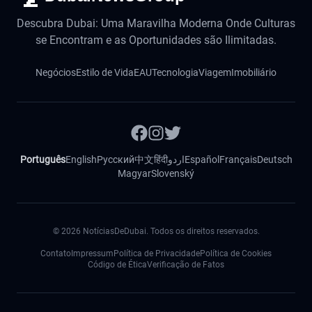
Descubra Dubai: Uma Maravilha Moderna Onde Culturas
se Encontram e as Oportunidades são Ilimitadas.
Negócios
Estilo de Vida
EAU
Tecnologia
Viagem
Imobiliário
Português
English
Русский
中文
हिंदी
اردو
Español
Français
Deutsch
Magyar
Slovenský
©
2026
NotíciasDeDubai. Todos os direitos reservados.
Contato
Impressum
Política de Privacidade
Política de Cookies
Código de Ética
Verificação de Fatos