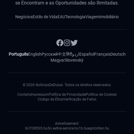
se Encontram e as Oportunidades são Ilimitadas.
Negócios
Estilo de Vida
EAU
Tecnologia
Viagem
Imobiliário
Português
English
Русский
中文
हिंदी
اردو
Español
Français
Deutsch
Magyar
Slovenský
©
2026
NotíciasDeDubai. Todos os direitos reservados.
Contato
Impressum
Política de Privacidade
Política de Cookies
Código de Ética
Verificação de Fatos
Advertisement:
bUTOR5
05.hu
5n.ae
tire-service.hu
1b.hu
egrizoltan.hu