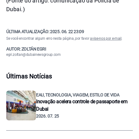
(Fonte do artigo: comunicação da Polícia de
Dubai.)
ÚLTIMA ATUALIZAÇÃO:
2025. 06. 22 23:09
Se você encontrar algum erro nesta página, por favor
avise-nos por e-mail
.
AUTOR: ZOLTÁN EGRI
egri.zoltan@dubainewsgroup.com
Últimas Notícias
EAU, TECNOLOGIA, VIAGEM, ESTILO DE VIDA
Inovação acelera controle de passaporte em
Dubai
2026. 07. 25