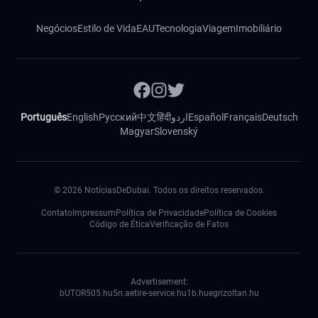
Negócios
Estilo de Vida
EAU
Tecnologia
Viagem
Imobiliário
Português
English
Русский
中文
हिंदी
اردو
Español
Français
Deutsch
Magyar
Slovenský
©
2026
NotíciasDeDubai. Todos os direitos reservados.
Contato
Impressum
Política de Privacidade
Política de Cookies
Código de Ética
Verificação de Fatos
Advertisement:
bUTOR5
05.hu
5n.ae
tire-service.hu
1b.hu
egrizoltan.hu