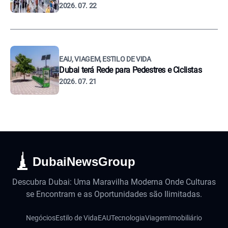
2026. 07. 22
EAU, VIAGEM, ESTILO DE VIDA
Dubai terá Rede para Pedestres e Ciclistas
2026. 07. 21
DubaiNewsGroup
Descubra Dubai: Uma Maravilha Moderna Onde Culturas
se Encontram e as Oportunidades são Ilimitadas.
Negócios
Estilo de Vida
EAU
Tecnologia
Viagem
Imobiliário