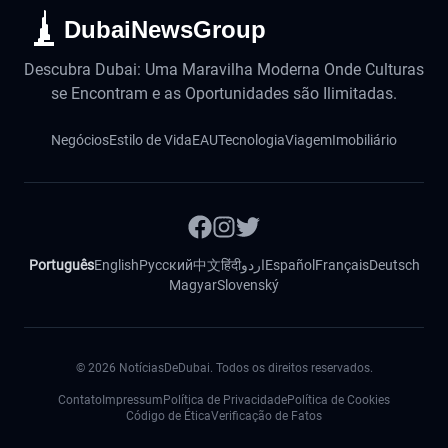
DubaiNewsGroup
Descubra Dubai: Uma Maravilha Moderna Onde Culturas
se Encontram e as Oportunidades são Ilimitadas.
Negócios
Estilo de Vida
EAU
Tecnologia
Viagem
Imobiliário
Português
English
Русский
中文
हिंदी
اردو
Español
Français
Deutsch
Magyar
Slovenský
©
2026
NotíciasDeDubai. Todos os direitos reservados.
Contato
Impressum
Política de Privacidade
Política de Cookies
Código de Ética
Verificação de Fatos