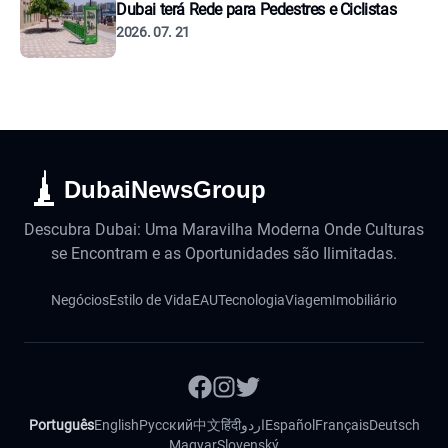
Dubai terá Rede para Pedestres e Ciclistas
2026. 07. 21
DubaiNewsGroup
Descubra Dubai: Uma Maravilha Moderna Onde Culturas
se Encontram e as Oportunidades são Ilimitadas.
Negócios
Estilo de Vida
EAU
Tecnologia
Viagem
Imobiliário
Português
English
Русский
中文
हिंदी
اردو
Español
Français
Deutsch
Magyar
Slovenský