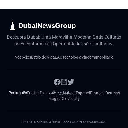
DubaiNewsGroup
Descubra Dubai: Uma Maravilha Moderna Onde Culturas
se Encontram e as Oportunidades são Ilimitadas.
Negócios
Estilo de Vida
EAU
Tecnologia
Viagem
Imobiliário
Português
English
Русский
中文
हिंदी
اردو
Español
Français
Deutsch
Magyar
Slovenský
©
2026
NotíciasDeDubai. Todos os direitos reservados.