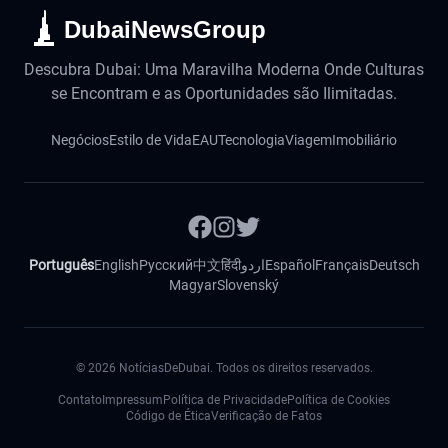
DubaiNewsGroup
Descubra Dubai: Uma Maravilha Moderna Onde Culturas
se Encontram e as Oportunidades são Ilimitadas.
Negócios
Estilo de Vida
EAU
Tecnologia
Viagem
Imobiliário
Português
English
Русский
中文
हिंदी
اردو
Español
Français
Deutsch
Magyar
Slovenský
©
2026
NotíciasDeDubai. Todos os direitos reservados.
Contato
Impressum
Política de Privacidade
Política de Cookies
Código de Ética
Verificação de Fatos