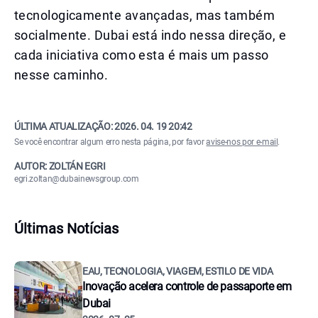
tecnologicamente avançadas, mas também
socialmente. Dubai está indo nessa direção, e
cada iniciativa como esta é mais um passo
nesse caminho.
ÚLTIMA ATUALIZAÇÃO:
2026. 04. 19 20:42
Se você encontrar algum erro nesta página, por favor
avise-nos por e-mail
.
AUTOR: ZOLTÁN EGRI
egri.zoltan@dubainewsgroup.com
Últimas Notícias
EAU, TECNOLOGIA, VIAGEM, ESTILO DE VIDA
Inovação acelera controle de passaporte em
Dubai