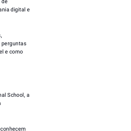
 de
nia digital e
,
 perguntas
vel e como
al School, a
a
já conhecem