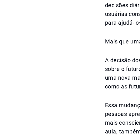
decisões diár
usuárias con
para ajudá-lo
Mais que uma
A decisão dos
sobre o futur
uma nova mat
como as futu
Essa mudança
pessoas apren
mais conscie
aula, também