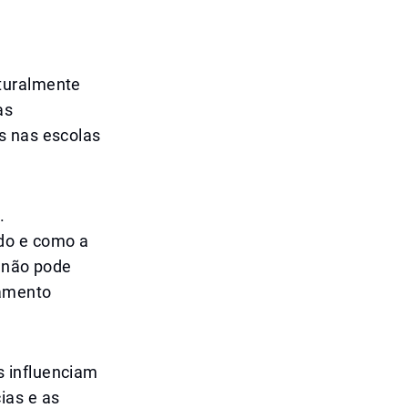
turalmente
as
s nas escolas
.
do e como a
A não pode
samento
s influenciam
ias e as