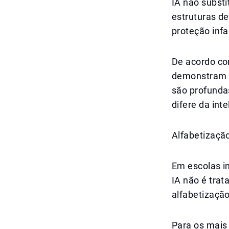
IA não subst
estruturas de
proteção infan
De acordo com
demonstram c
são profundas
difere da int
Alfabetização
Em escolas in
IA não é tra
alfabetização
Para os mais