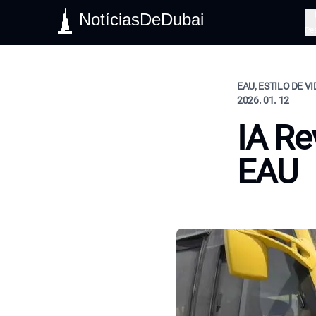
NotíciasDeDubai
Pe
EAU, ESTILO DE V
2026. 01. 12
IA Re
EAU