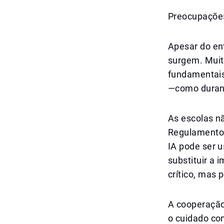
Preocupações 
Apesar do en
surgem. Muit
fundamentais
—como durant
As escolas n
Regulamentos
IA pode ser u
substituir a
crítico, mas 
A cooperação
o cuidado co