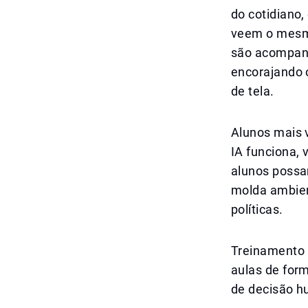
do cotidiano
veem o mesmo
são acompanh
encorajando 
de tela.
Alunos mais 
IA funciona, 
alunos possa
molda ambien
políticas.
Treinamento p
aulas de for
de decisão h