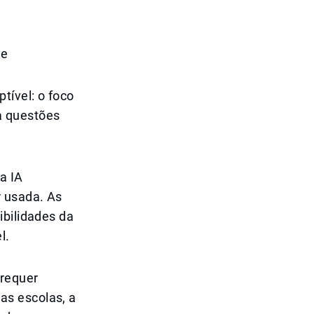
de
tível: o foco
a questões
a IA
 usada. As
ibilidades da
l.
 requer
as escolas, a