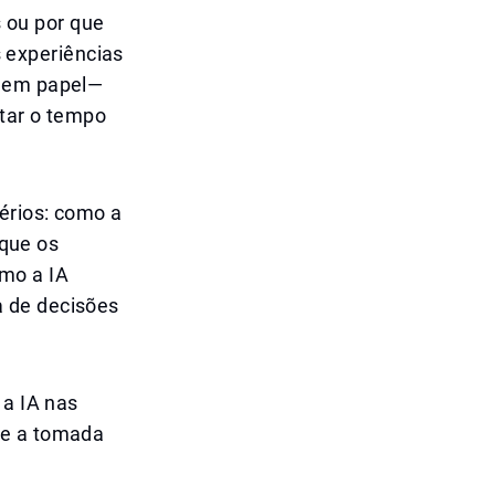
 ou por que
 experiências
s em papel—
ntar o tempo
érios: como a
 que os
omo a IA
a de decisões
 a IA nas
 e a tomada