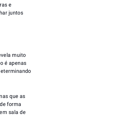
ras e
har juntos
revela muito
ão é apenas
determinando
mas que as
l de forma
em sala de