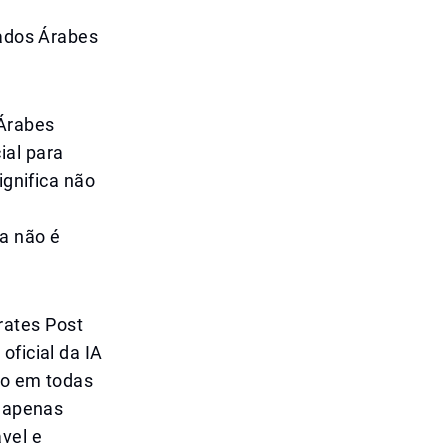
rados Árabes
 Árabes
cial para
ignifica não
a não é
rates Post
oficial da IA
io em todas
o apenas
vel e