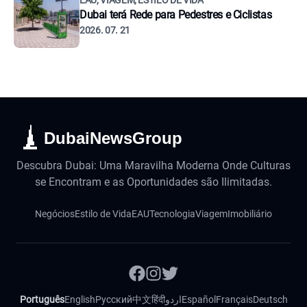
EAU, VIAGEM, ESTILO DE VIDA
Dubai terá Rede para Pedestres e Ciclistas
2026. 07. 21
DubaiNewsGroup
Descubra Dubai: Uma Maravilha Moderna Onde Culturas
se Encontram e as Oportunidades são Ilimitadas.
Negócios
Estilo de Vida
EAU
Tecnologia
Viagem
Imobiliário
Português
English
Русский
中文
हिंदी
اردو
Español
Français
Deutsch