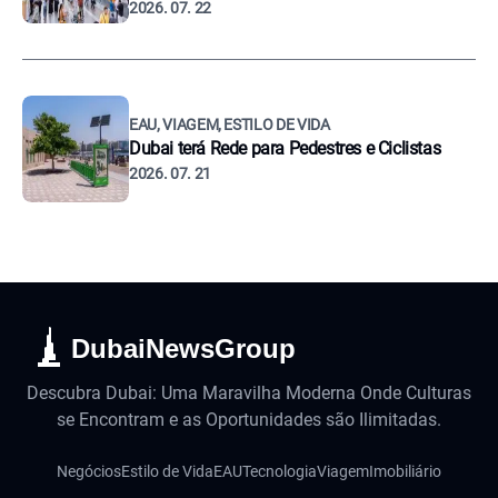
2026. 07. 22
EAU, VIAGEM, ESTILO DE VIDA
Dubai terá Rede para Pedestres e Ciclistas
2026. 07. 21
DubaiNewsGroup
Descubra Dubai: Uma Maravilha Moderna Onde Culturas
se Encontram e as Oportunidades são Ilimitadas.
Negócios
Estilo de Vida
EAU
Tecnologia
Viagem
Imobiliário