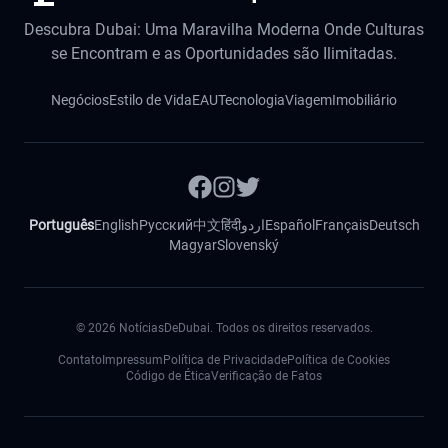
Descubra Dubai: Uma Maravilha Moderna Onde Culturas
se Encontram e as Oportunidades são Ilimitadas.
Negócios
Estilo de Vida
EAU
Tecnologia
Viagem
Imobiliário
Português
English
Русский
中文
हिंदी
اردو
Español
Français
Deutsch
Magyar
Slovenský
©
2026
NotíciasDeDubai. Todos os direitos reservados.
Contato
Impressum
Política de Privacidade
Política de Cookies
Código de Ética
Verificação de Fatos