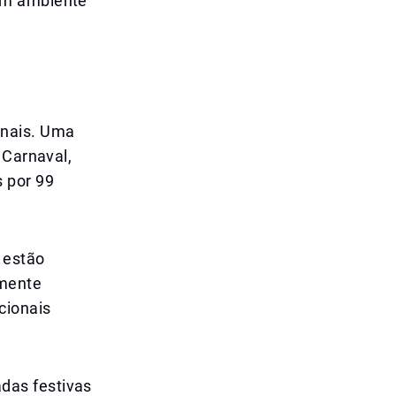
um ambiente
inais. Uma
 Carnaval,
 por 99
 estão
rmente
cionais
das festivas