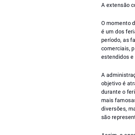
A extensão c
O momento des
é um dos fer
período, as f
comerciais, 
estendidos e 
A administraç
objetivo é at
durante o fer
mais famosas
diversões, m
são represen