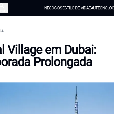
NEGÓCIOS
ESTILO DE VIDA
EAU
TECNOLOG
squisa
IDA
l Village em Dubai:
orada Prolongada