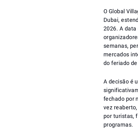
O Global Vill
Dubai, esten
2026. A data
organizadore
semanas, per
mercados int
do feriado de
A decisão é u
significativa
fechado por m
vez reaberto
por turistas,
programas.