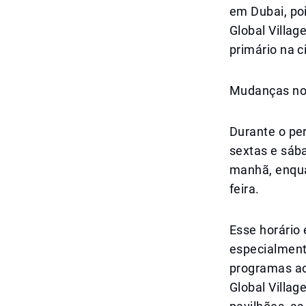
em Dubai, poi
Global Villa
primário na c
Mudanças nos
Durante o per
sextas e sába
manhã, enqua
feira.
Esse horário 
especialment
programas ao 
Global Villag