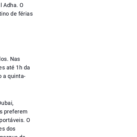
Al Adha. O
ino de férias
dos. Nas
es até 1h da
 a quinta-
Dubai,
as preferem
portáveis. O
zes dos