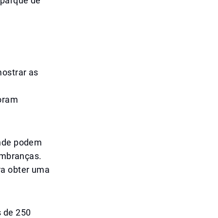
 parque de
mostrar as
foram
onde podem
lembranças.
ra obter uma
s de 250