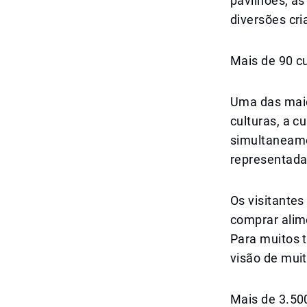
pavilhões, as
diversões cr
Mais de 90 c
Uma das maio
culturas, a c
simultaneame
representada
Os visitante
comprar alime
Para muitos 
visão de mui
Mais de 3.50