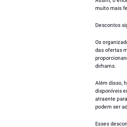
Assim, o enc
muito mais fe
Descontos sig
Os organizad
das ofertas m
proporcionan
dirhams.
Além disso, h
disponíveis 
atraente para
podem ser ad
Esses descon