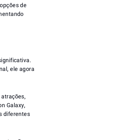
 opções de
umentando
gnificativa.
al, ele agora
 atrações,
n Galaxy,
s diferentes