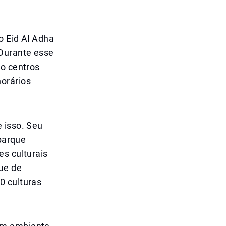
o Eid Al Adha
 Durante esse
to centros
orários
 isso. Seu
 parque
es culturais
ue de
0 culturas