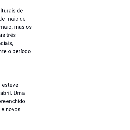
lturais de
 de maio de
 maio, mas os
is três
ciais,
te o período
e esteve
 abril. Uma
 preenchido
s e novos