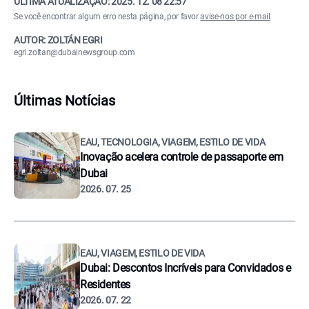
ÚLTIMA ATUALIZAÇÃO:
2025. 12. 08 22:57
Se você encontrar algum erro nesta página, por favor
avise-nos por e-mail
.
AUTOR: ZOLTÁN EGRI
egri.zoltan@dubainewsgroup.com
Últimas Notícias
EAU, TECNOLOGIA, VIAGEM, ESTILO DE VIDA
Inovação acelera controle de passaporte em
Dubai
2026. 07. 25
EAU, VIAGEM, ESTILO DE VIDA
Dubai: Descontos Incríveis para Convidados e
Residentes
2026. 07. 22