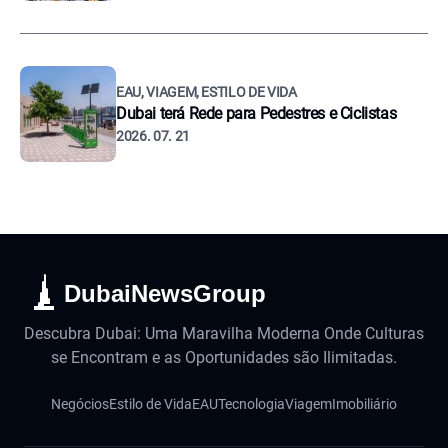
EAU, VIAGEM, ESTILO DE VIDA
Dubai terá Rede para Pedestres e Ciclistas
2026. 07. 21
DubaiNewsGroup
Descubra Dubai: Uma Maravilha Moderna Onde Culturas
se Encontram e as Oportunidades são Ilimitadas.
Negócios
Estilo de Vida
EAU
Tecnologia
Viagem
Imobiliário