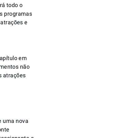
rá todo o
os programas
 atrações e
apítulo em
vimentos não
s atrações
de uma nova
onte