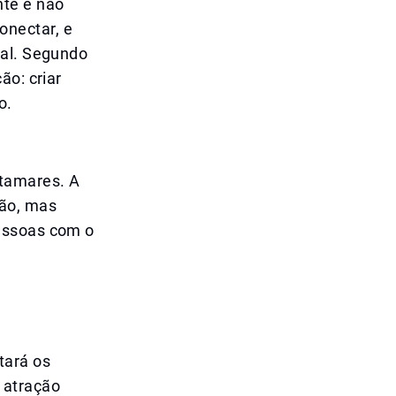
nte é não
onectar, e
ial. Segundo
ão: criar
o.
atamares. A
ção, mas
pessoas com o
tará os
 atração