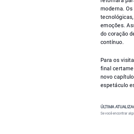
retornará par
moderna. Os
tecnológicas
emoções. Ass
do coração de
contínuo.
Para os visit
final certame
novo capítul
espetáculo e
ÚLTIMA ATUALIZA
Se você encontrar alg