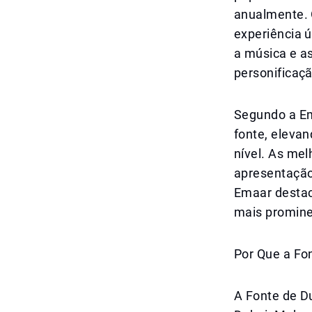
anualmente. 
experiência 
a música e a
personificaç
Segundo a Em
fonte, elevan
nível. As mel
apresentação
Emaar destac
mais promine
Por Que a Fo
A Fonte de Du