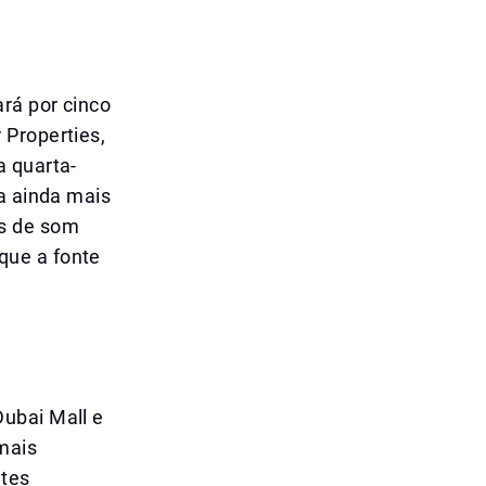
rá por cinco
 Properties,
a quarta-
ia ainda mais
as de som
que a fonte
ubai Mall e
 mais
ntes