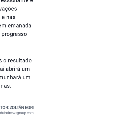
ressionante e
ovações
 e nas
agem emanada
m progresso
s o resultado
ai abrirá um
temunhará um
rnas.
TOR: ZOLTÁN EGRI
n@dubainewsgroup.com