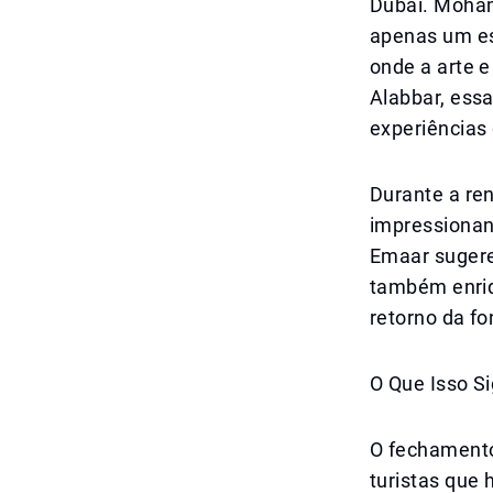
Dubai. Moham
apenas um es
onde a arte 
Alabbar, essa
experiências
Durante a re
impressionan
Emaar sugere
também enriq
retorno da fo
O Que Isso Si
O fechamento
turistas que