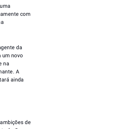
e uma
itamente com
ma
ngente da
 a um novo
e na
nante. A
tará ainda
s ambições de