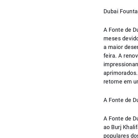
Dubai Founta
A Fonte de D
meses devido
a maior dese
feira. A reno
impressionan
aprimorados.
retorne em u
A Fonte de D
A Fonte de D
ao Burj Khali
populares do