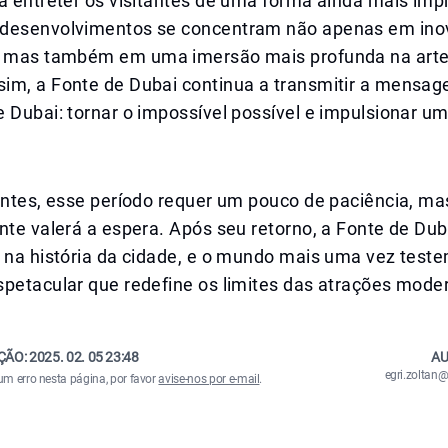
a entreter os visitantes de uma forma ainda mais imp
 desenvolvimentos se concentram não apenas em in
, mas também em uma imersão mais profunda na arte
im, a Fonte de Dubai continua a transmitir a mens
 Dubai: tornar o impossível possível e impulsionar u
antes, esse período requer um pouco de paciência, ma
nte valerá a espera. Após seu retorno, a Fonte de Dub
o na história da cidade, e o mundo mais uma vez tes
spetacular que redefine os limites das atrações mode
ÇÃO:
2025. 02. 05 23:48
AU
egri.zolta
um erro nesta página, por favor
avise-nos por e-mail
.