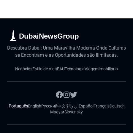
DubaiNewsGroup
Descubra Dubai: Uma Maravilha Moderna Onde Culturas
se Encontram e as Oportunidades são Ilimitadas.
Negócios
Estilo de Vida
EAU
Tecnologia
Viagem
Imobiliário
Português
English
Русский
中文
हिंदी
اردو
Español
Français
Deutsch
Magyar
Slovenský