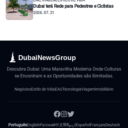
EAU, VIAGEM, ESTILO DE VIDA
Dubai terá Rede para Pedestres e Ciclistas
2026. 07. 21
DubaiNewsGroup
Descubra Dubai: Uma Maravilha Moderna Onde Culturas
se Encontram e as Oportunidades são Ilimitadas.
Negócios
Estilo de Vida
EAU
Tecnologia
Viagem
Imobiliário
Português
English
Русский
中文
हिंदी
اردو
Español
Français
Deutsch