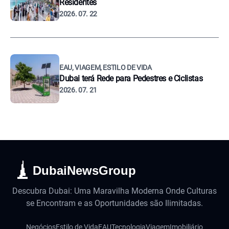
Residentes
2026. 07. 22
EAU, VIAGEM, ESTILO DE VIDA
Dubai terá Rede para Pedestres e Ciclistas
2026. 07. 21
DubaiNewsGroup
Descubra Dubai: Uma Maravilha Moderna Onde Culturas
se Encontram e as Oportunidades são Ilimitadas.
Negócios
Estilo de Vida
EAU
Tecnologia
Viagem
Imobiliário