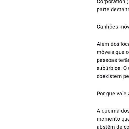
Corporation 
parte desta t
Canhões móv
Além dos loca
móveis que op
pessoas terão
subúrbios. O
coexistem pe
Por que vale 
A queima dos
momento que 
abstêm de com