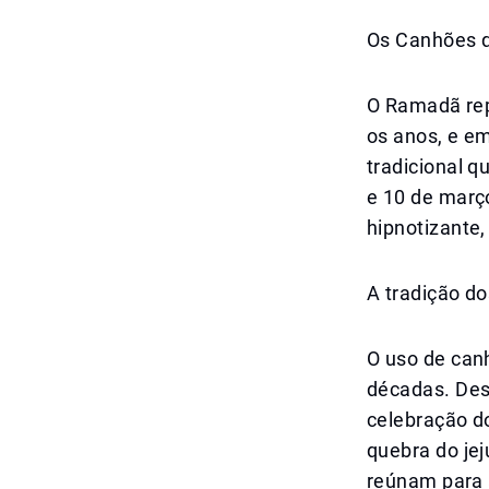
Os Canhões q
O Ramadã re
os anos, e em
tradicional q
e 10 de março
hipnotizante
A tradição do
O uso de can
décadas. Des
celebração do
quebra do jej
reúnam para 