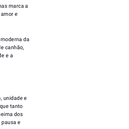
nas marca a
 amor e
a moderna da
de canhão,
de e a
, unidade e
 que tanto
queima dos
a pausa e