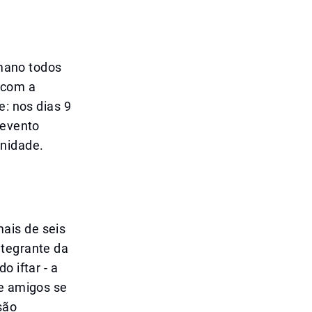
mano todos
 com a
e: nos dias 9
 evento
unidade.
ais de seis
ntegrante da
o iftar - a
 e amigos se
são