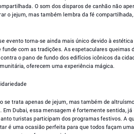
ompartilhada. O som dos disparos de canhão não ape
rar o jejum, mas também lembra da fé compartilhada,
se evento torna-se ainda mais único devido à estétic
e funde com as tradições. As espetaculares queimas 
ontra o pano de fundo dos edifícios icônicos da cida
munitária, oferecem uma experiência mágica.
lidariedade
 se trata apenas de jejum, mas também de altruísmo
e. Em Dubai, essa mensagem é fortemente sentida, já
uanto turistas participam dos programas festivos. A 
ftar é uma ocasião perfeita para que todos façam um