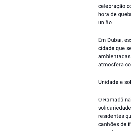
celebração c
hora de queb
união.
Em Dubai, es
cidade que s
ambientadas c
atmosfera co
Unidade e so
O Ramadã não
solidariedad
residentes q
canhões de i