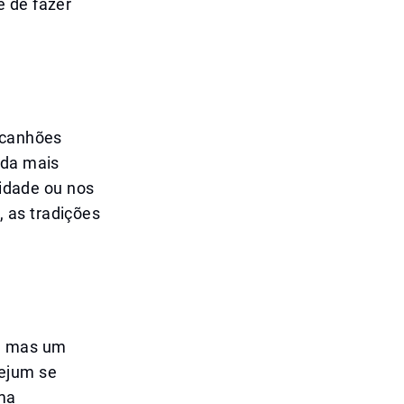
e de fazer
 canhões
nda mais
cidade ou nos
 as tradições
l, mas um
ejum se
uma