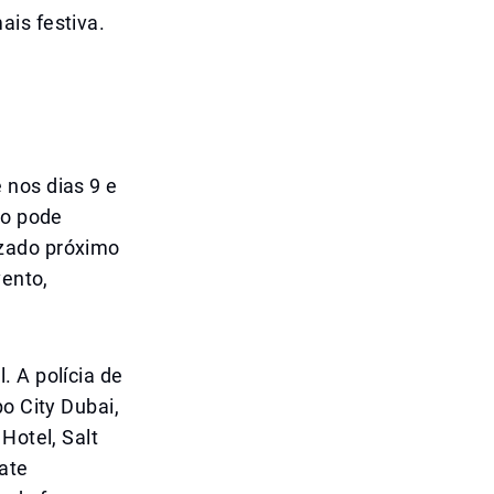
ais festiva.
 nos dias 9 e
co pode
izado próximo
vento,
. A polícia de
o City Dubai,
Hotel, Salt
ate