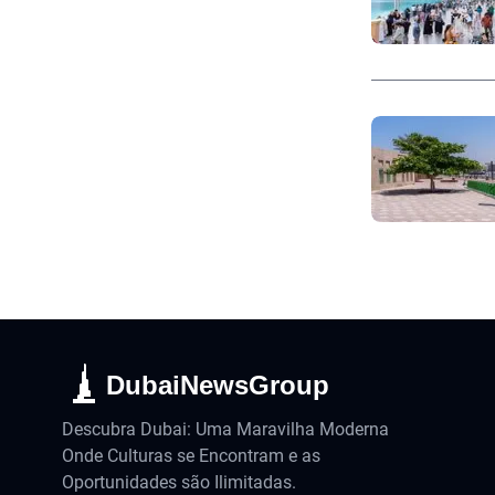
DubaiNewsGroup
Descubra Dubai: Uma Maravilha Moderna
Onde Culturas se Encontram e as
Oportunidades são Ilimitadas.