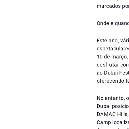
marcados por
Onde e quan
Este ano, vár
espetaculare
10 de março, 
desfrutar co
ao Dubai Fest
oferecendo fá
No entanto, o
Dubai posicio
DAMAC Hills, 
Camp localiza