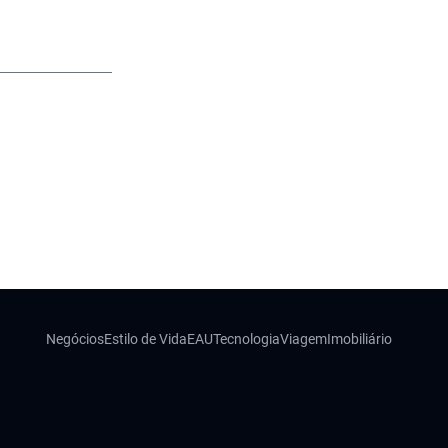
Negócios
Estilo de Vida
EAU
Tecnologia
Viagem
Imobiliário