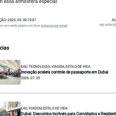
 essa atmosfera especial.
ÇÃO:
2025. 03. 09 19:37
AU
egri.zolta
um erro nesta página, por favor
avise-nos por e-mail
.
cias
EAU, TECNOLOGIA, VIAGEM, ESTILO DE VIDA
Inovação acelera controle de passaporte em Dubai
2026. 07. 25
EAU, VIAGEM, ESTILO DE VIDA
Dubai: Descontos Incríveis para Convidados e Residen