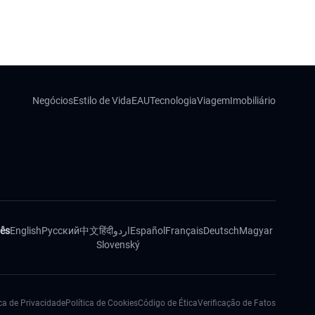
Negócios
Estilo de Vida
EAU
Tecnologia
Viagem
Imobiliário
ês
English
Русский
中文
हिंदी
اردو
Español
Français
Deutsch
Magyar
Slovenský
ica de Privacidade
Política de Cookies
Código de Ética
Verificação de Fatos