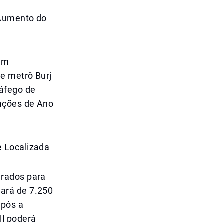
 Aumento do
 em
e metrô Burj
ráfego de
rações de Ano
e Localizada
drados para
ará de 7.250
Após a
ll poderá