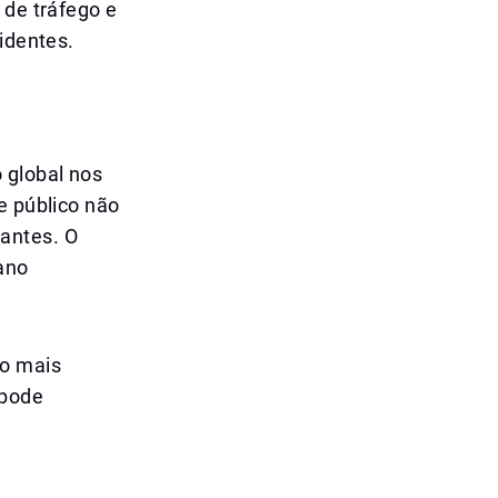
 de tráfego e
identes.
 global nos
e público não
antes. O
ano
no mais
 pode