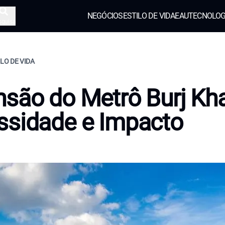
NEGÓCIOS
ESTILO DE VIDA
EAU
TECNOLOG
squisa
ILO DE VIDA
são do Metrô Burj Khal
ssidade e Impacto