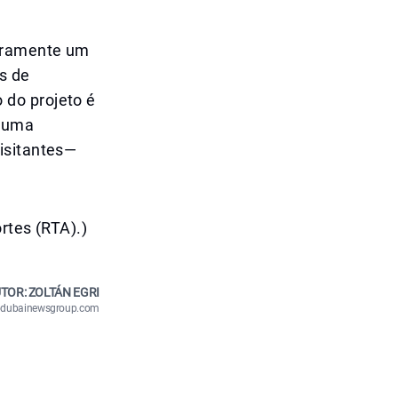
meramente um
s de
 do projeto é
o uma
isitantes—
rtes (RTA).)
TOR: ZOLTÁN EGRI
n@dubainewsgroup.com