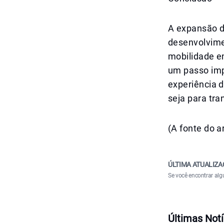
A expansão d
desenvolvime
mobilidade e
um passo imp
experiência 
seja para tra
(A fonte do a
ÚLTIMA ATUALIZA
Se você encontrar alg
Últimas Notí