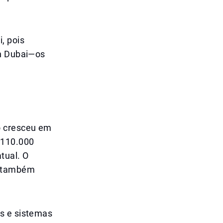
, pois
wn Dubai—os
o cresceu em
 110.000
tual. O
s também
es e sistemas