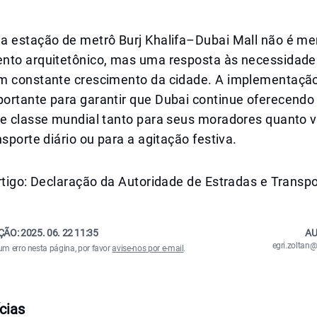
a estação de metrô Burj Khalifa–Dubai Mall não é 
nto arquitetônico, mas uma resposta às necessidade
m constante crescimento da cidade. A implementação
ortante para garantir que Dubai continue oferecend
de classe mundial tanto para seus moradores quanto v
nsporte diário ou para a agitação festiva.
rtigo: Declaração da Autoridade de Estradas e Transpo
ÇÃO:
2025. 06. 22 11:35
AU
egri.zolta
um erro nesta página, por favor
avise-nos por e-mail
.
cias