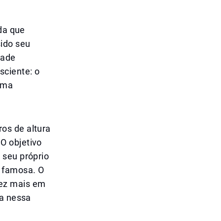
ada que
sido seu
dade
sciente: o
 uma
os de altura
O objetivo
 seu próprio
e famosa. O
vez mais em
xa nessa