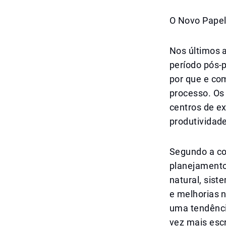
O Novo Papel
Nos últimos 
período pós-
por que e co
processo. Os
centros de e
produtividad
Segundo a co
planejamento 
natural, sis
e melhorias 
uma tendênci
vez mais escr