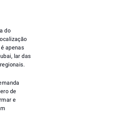
da do
localização
o é apenas
bai, lar das
regionais.
 demanda
ero de
rmar e
 um