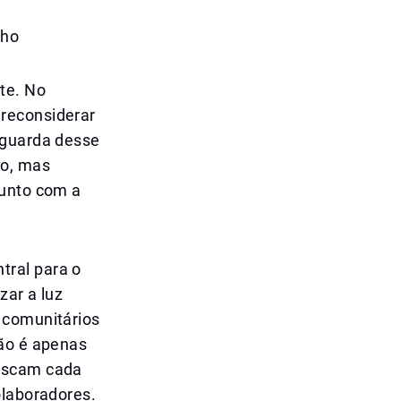
lho
te. No
 reconsiderar
nguarda desse
ho, mas
junto com a
tral para o
zar a luz
 comunitários
não é apenas
buscam cada
olaboradores.