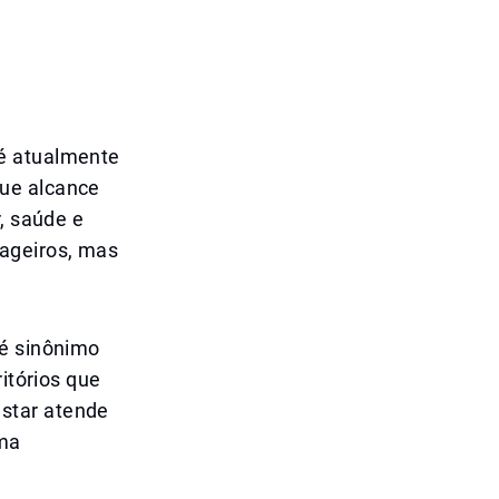
o
 é atualmente
que alcance
, saúde e
ageiros, mas
 é sinônimo
itórios que
star atende
uma