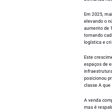
Em 2025, mai
elevando o nú
aumento de 1
tornando cada
logística e c
Este cresci
espaços de es
infraestrutu
posicionou p
classe A que
A venda comp
mas é respal