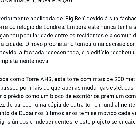
Nova Imagem, Nova Posição
nteriormente apelidada de 'Big Ben' devido à sua fach
orre do relógio de Londres. Embora este nunca tenha 
, ganhou popularidade entre os residentes e a comuni
da cidade. O novo proprietário tomou uma decisão con
emovido, a fachada redesenhada, e o edifício recebeu
ompletamente nova.
ida como Torre AHS, esta torre com mais de 200 metr
 passou por mais do que apenas mudanças estéticas. 
ar o prédio como um bloco de escritórios premium com
vez de parecer uma cópia de outra torre mundialment
nto de Dubai nos últimos anos tem se movido cada 
igns únicos e independentes, e este projeto se encai