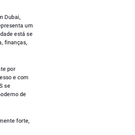
m Dubai,
representa um
idade está se
, finanças,
te por
acesso e com
S se
moderno de
ente forte,