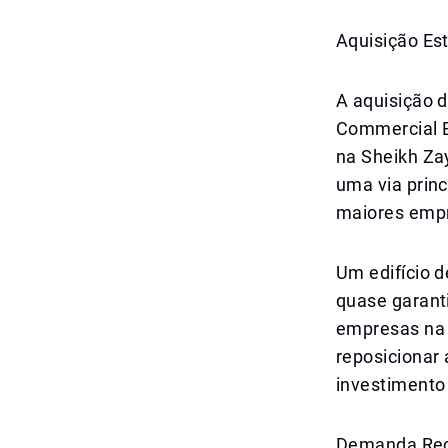
Aquisição Es
A aquisição 
Commercial B
na Sheikh Za
uma via princ
maiores empre
Um edifício d
quase garant
empresas na 
reposicionar
investimento
Demanda Reco