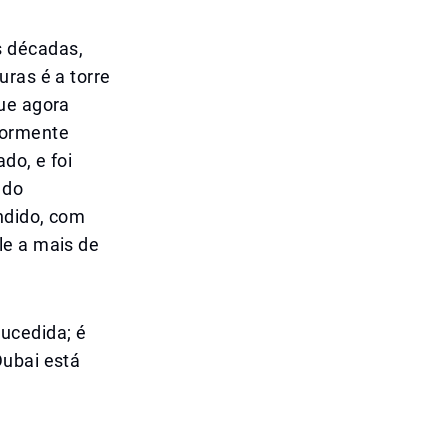
s décadas,
uras é a torre
que agora
iormente
do, e foi
 do
ndido, com
le a mais de
ucedida; é
Dubai está