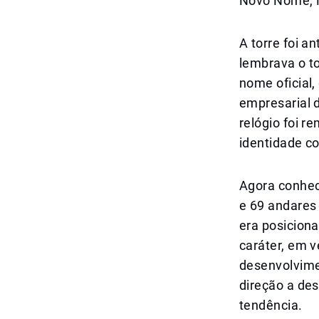
Novo Nome, 
A torre foi a
lembrava o t
nome oficial
empresarial 
relógio foi r
identidade c
Agora conhec
e 69 andares
era posicion
caráter, em 
desenvolvime
direção a des
tendência.