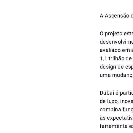
A Ascensão d
O projeto es
desenvolvime
avaliado em 
1,1 trilhão d
design de es
uma mudança 
Dubai é part
de luxo, inov
combina funç
às expectati
ferramenta es