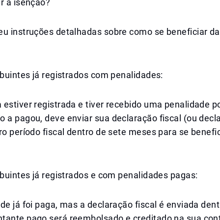
r a isenção?
eu instruções detalhadas sobre como se beneficiar da
ibuintes já registrados com penalidades:
estiver registrada e tiver recebido uma penalidade po
 a pagou, deve enviar sua declaração fiscal (ou decl
ro período fiscal dentro de sete meses para se benefic
ibuintes já registrados e com penalidades pagas:
de já foi paga, mas a declaração fiscal é enviada dent
tante pago será reembolsado e creditado na sua con