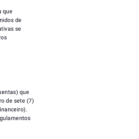
u que
nidos de
ativas se
vos
isentas) que
o de sete (7)
inanceiro).
regulamentos