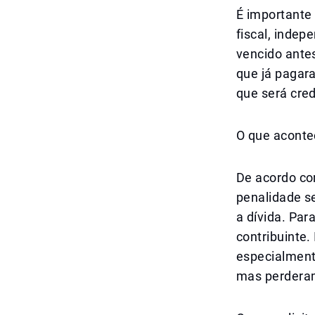
É importante 
fiscal, indep
vencido ante
que já pagara
que será cre
O que aconte
De acordo co
penalidade s
a dívida. Par
contribuinte.
especialment
mas perderam