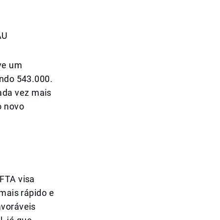
AU
uve um
ando 543.000.
ada vez mais
o novo
 FTA visa
 mais rápido e
avoráveis