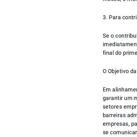
3. Para contr
Se o contribu
imediatamente
final do prim
O Objetivo d
Em alinhament
garantir um m
setores empre
barreiras adm
empresas, pa
se comunicar