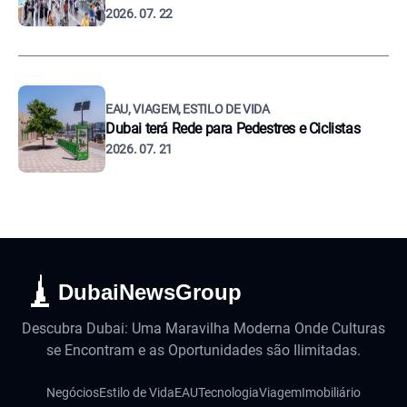
2026. 07. 22
EAU, VIAGEM, ESTILO DE VIDA
Dubai terá Rede para Pedestres e Ciclistas
2026. 07. 21
DubaiNewsGroup
Descubra Dubai: Uma Maravilha Moderna Onde Culturas
se Encontram e as Oportunidades são Ilimitadas.
Negócios
Estilo de Vida
EAU
Tecnologia
Viagem
Imobiliário