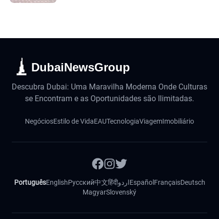
DubaiNewsGroup
Descubra Dubai: Uma Maravilha Moderna Onde Culturas
se Encontram e as Oportunidades são Ilimitadas.
Negócios
Estilo de Vida
EAU
Tecnologia
Viagem
Imobiliário
Português
English
Русский
中文
हिंदी
اردو
Español
Français
Deutsch
Magyar
Slovenský