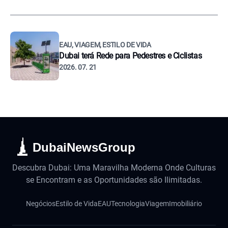
EAU, VIAGEM, ESTILO DE VIDA
Dubai terá Rede para Pedestres e Ciclistas
2026. 07. 21
DubaiNewsGroup
Descubra Dubai: Uma Maravilha Moderna Onde Culturas
se Encontram e as Oportunidades são Ilimitadas.
Negócios
Estilo de Vida
EAU
Tecnologia
Viagem
Imobiliário