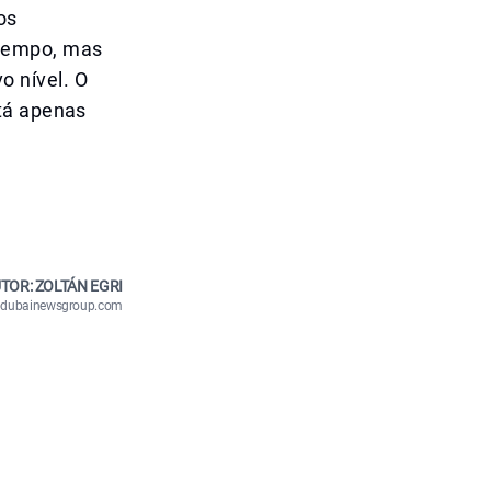
os
 tempo, mas
 nível. O
stá apenas
TOR: ZOLTÁN EGRI
n@dubainewsgroup.com