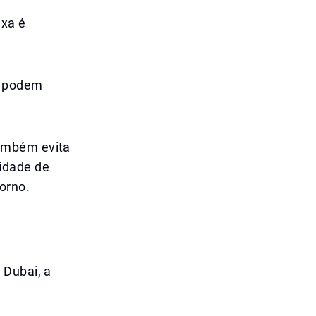
axa é
ém podem
também evita
idade de
orno.
 Dubai, a