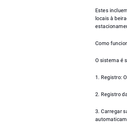
Estes inclue
locais à beir
estacionamen
Como funcion
O sistema é s
1. Registro: 
2. Registro d
3. Carregar s
automaticame