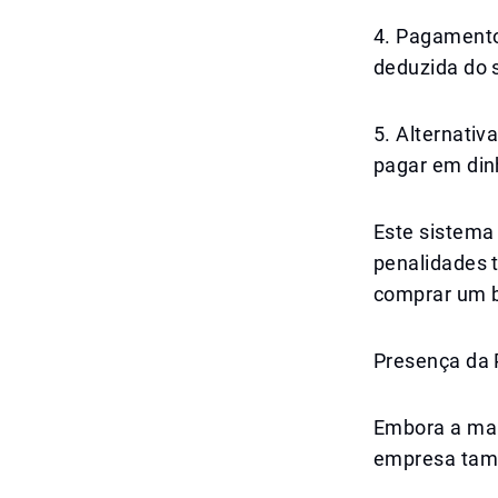
4. Pagamento
deduzida do s
5. Alternati
pagar em din
Este sistema
penalidades 
comprar um b
Presença da 
Embora a mai
empresa tamb