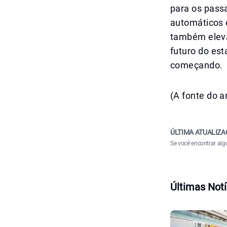
para os passa
automáticos
também eleva
futuro do es
começando.
(A fonte do a
ÚLTIMA ATUALIZA
Se você encontrar alg
Últimas Notí