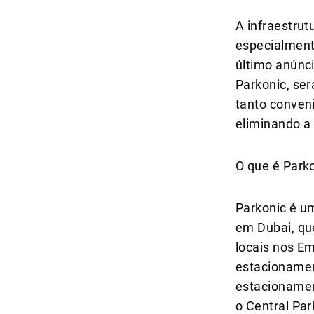
A infraestrut
especialmente
último anúnc
Parkonic, se
tanto conven
eliminando a
O que é Park
Parkonic é u
em Dubai, qu
locais nos E
estacionamen
estacionament
o Central Par