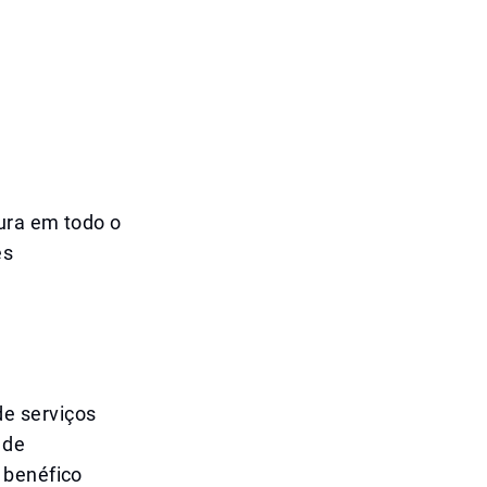
tura em todo o
es
e serviços
 de
 benéfico