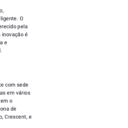
o,
ligente. O
erecido pela
a inovação é
a e
.
nte com sede
ras em vários
luem o
zona de
o, Crescent, e