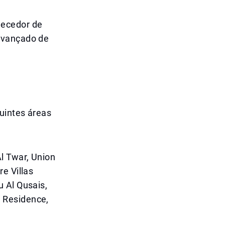
necedor de
avançado de
uintes áreas
l Twar, Union
e Villas
 Al Qusais,
 Residence,