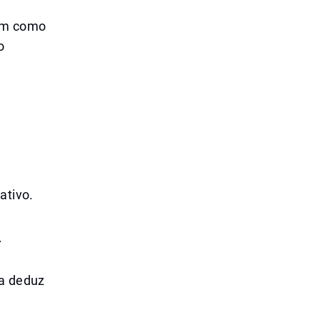
bem como
o
ativo.
.
ma deduz