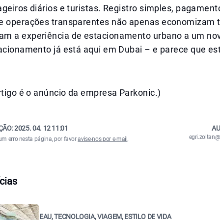
geiros diários e turistas. Registro simples, pagament
 e operações transparentes não apenas economizam
m a experiência de estacionamento urbano a um novo
tacionamento já está aqui em Dubai – e parece que e
rtigo é o anúncio da empresa Parkonic.)
ÇÃO:
2025. 04. 12 11:01
AU
egri.zolta
um erro nesta página, por favor
avise-nos por e-mail
.
cias
EAU, TECNOLOGIA, VIAGEM, ESTILO DE VIDA