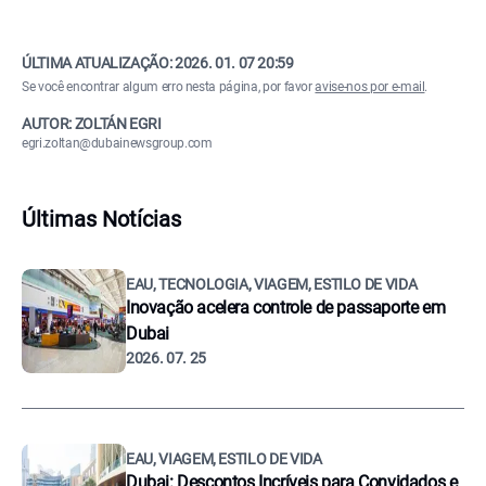
ÚLTIMA ATUALIZAÇÃO:
2026. 01. 07 20:59
Se você encontrar algum erro nesta página, por favor
avise-nos por e-mail
.
AUTOR: ZOLTÁN EGRI
egri.zoltan@dubainewsgroup.com
Últimas Notícias
EAU, TECNOLOGIA, VIAGEM, ESTILO DE VIDA
Inovação acelera controle de passaporte em
Dubai
2026. 07. 25
EAU, VIAGEM, ESTILO DE VIDA
Dubai: Descontos Incríveis para Convidados e