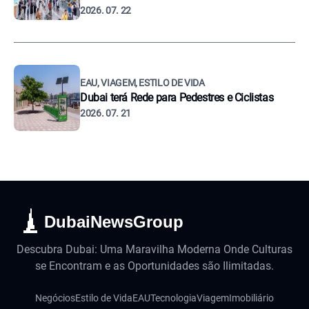
2026. 07. 22
EAU, VIAGEM, ESTILO DE VIDA
Dubai terá Rede para Pedestres e Ciclistas
2026. 07. 21
DubaiNewsGroup
Descubra Dubai: Uma Maravilha Moderna Onde Culturas
se Encontram e as Oportunidades são Ilimitadas.
Negócios
Estilo de Vida
EAU
Tecnologia
Viagem
Imobiliário